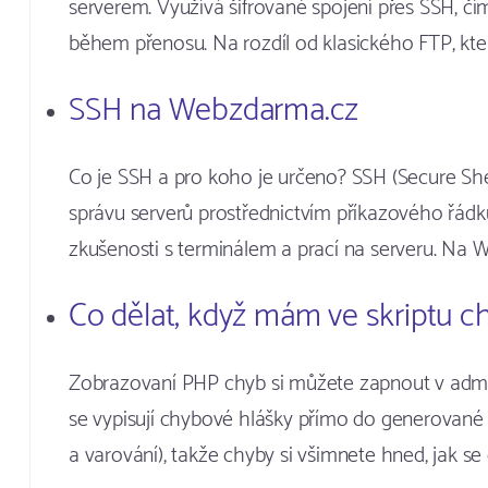
serverem. Využívá šifrované spojení přes SSH, čí
během přenosu. Na rozdíl od klasického FTP, kt
SSH na Webzdarma.cz
Co je SSH a pro koho je určeno? SSH (Secure She
správu serverů prostřednictvím příkazového řádku.
zkušenosti s terminálem a prací na serveru. Na
Co dělat, když mám ve skriptu c
Zobrazovaní PHP chyb si můžete zapnout v admin
se vypisují chybové hlášky přímo do generované 
a varování), takže chyby si všimnete hned, jak se 