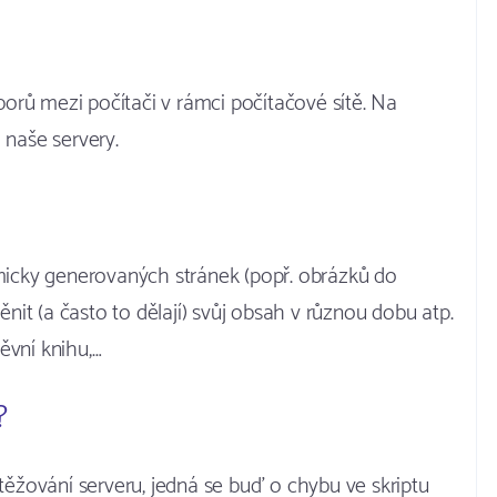
borů mezi počítači v rámci počítačové sítě. Na
 naše servery.
micky generovaných stránek (popř. obrázků do
ěnit (a často to dělají) svůj obsah v různou dobu atp.
ěvní knihu,…
?
těžování serveru, jedná se buď o chybu ve skriptu