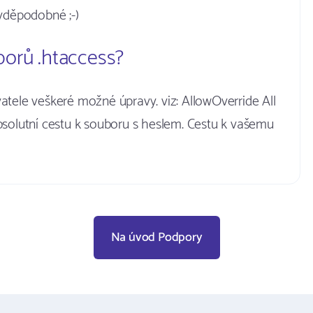
avděpodobné ;-)
orů .htaccess?
atele veškeré možné úpravy. viz: AllowOverride All
bsolutní cestu k souboru s heslem. Cestu k vašemu
Na úvod Podpory