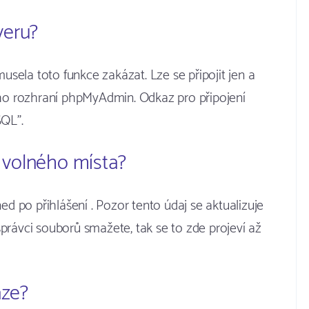
veru?
ela toto funkce zakázat. Lze se připojit jen a
o rozhraní phpMyAdmin. Odkaz pro připojení
SQL".
u volného místa?
ed po přihlášení . Pozor tento údaj se aktualizuje
právci souborů smažete, tak se to zde projeví až
áze?