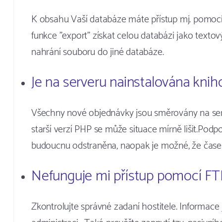
K obsahu Vaší databáze máte přístup mj. pomo
funkce "export" získat celou databázi jako texto
nahrání souboru do jiné databáze.
Je na serveru nainstalována knihov
Všechny nové objednávky jsou směrovány na serv
starší verzí PHP se může situace mírně lišit.Podp
budoucnu odstraněna, naopak je možné, že čas
Nefunguje mi přístup pomocí FTP
Zkontrolujte správné zadaní hostitele. Informace 