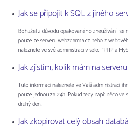
Jak se připojit k SQL z jiného ser
Bohužel z důvodu opakovaného zneužívání se mus
pouze ze serveru webzdarma.cz nebo z webovéh
naleznete ve své administraci v sekci "PHP a My
Jak zjistím, kolik mám na server
Tuto informaci naleznete ve Vaší administraci ihn
pouze jednou za 24h. Pokud tedy např. něco ve s
druhý den.
Jak zkopírovat celý obsah datab