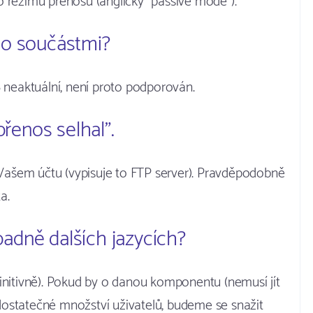
ího režimu přenosu (anglicky "passive mode").
ho součástmi?
 neaktuální, není proto podporován.
přenos selhal".
 Vašem účtu (vypisuje to FTP server). Pravděpodobně
a.
padně dalších jazycích?
nitivně). Pokud by o danou komponentu (nemusí jít
 dostatečné množství uživatelů, budeme se snažit