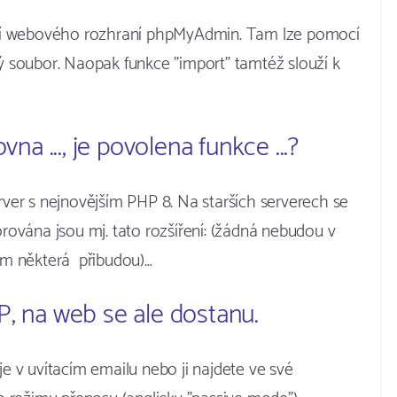
cí webového rozhraní phpMyAdmin. Tam lze pomocí
vý soubor. Naopak funkce "import" tamtéž slouží k
na ..., je povolena funkce ...?
er s nejnovějším PHP 8. Na starších serverech se
orována jsou mj. tato rozšíření: (žádná nebudou v
em některá přibudou)…
, na web se ale dostanu.
je v uvítacím emailu nebo ji najdete ve své