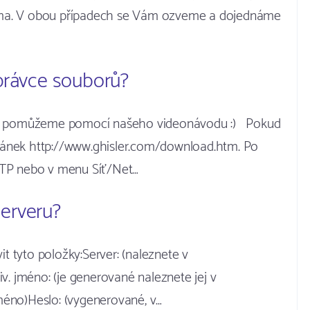
rma. V obou případech se Vám ozveme a dojednáme
právce souborů?
Vám pomůžeme pomocí našeho videonávodu :) Pokud
ánek http://www.ghisler.com/download.htm. Po
FTP nebo v menu Síť/Net…
serveru?
it tyto položky:Server: (naleznete v
v. jméno: (je generované naleznete jej v
jméno)Heslo: (vygenerované, v…