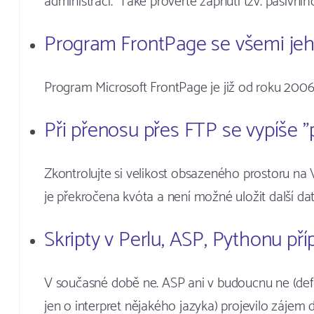
administraci. Také prověřte zapnutí tzv. pasivn
Program FrontPage se všemi je
Program Microsoft FrontPage je již od roku 2006
Při přenosu přes FTP se vypíše "
Zkontrolujte si velikost obsazeného prostoru na
je překročena kvóta a není možné uložit další dat
Skripty v Perlu, ASP, Pythonu pří
V současné době ne. ASP ani v budoucnu ne (defi
jen o interpret nějakého jazyka) projevilo zájem