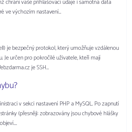
mž chrání vaše přihlašovací údaje i samotná data
eré ve výchozím nastavení…
ll) je bezpečný protokol, který umožňuje vzdálenou
 Je určen pro pokročilé uživatele, kteří mají
 Webzdarma.cz je SSH…
hybu?
istraci v sekci nastavení PHP a MySQL. Po zapnutí
stránky (přesněji: zobrazovány jsou chybové hlášky
objeví.…