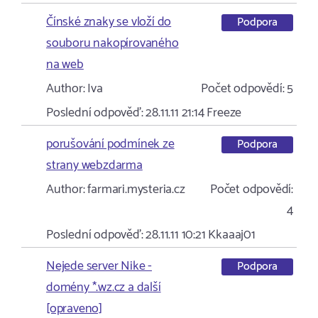
Čínské znaky se vloží do
Podpora
souboru nakopírovaného
na web
Author:
Iva
Počet odpovědí:
5
Poslední odpověď:
28.11.11 21:14
Freeze
porušování podmínek ze
Podpora
strany webzdarma
Author:
farmari.mysteria.cz
Počet odpovědí:
4
Poslední odpověď:
28.11.11 10:21
Kkaaaj01
Nejede server Nike -
Podpora
domény *.wz.cz a další
[opraveno]