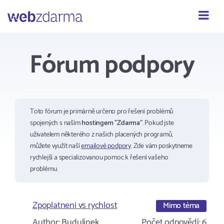
Webzdarma
Fórum podpory
Toto fórum je primárně určeno pro řešení problémů
spojených s naším
hostingem "Zdarma"
. Pokud jste
uživatelem některého z našich placených programů,
můžete využít naší
emailové podpory
. Zde vám poskytneme
rychlejší a specializovanou pomoc k řešení vašeho
problému.
Zpoplatneni vs rychlost
Mimo téma
Author:
Budulínek
Počet odpovědí:
6