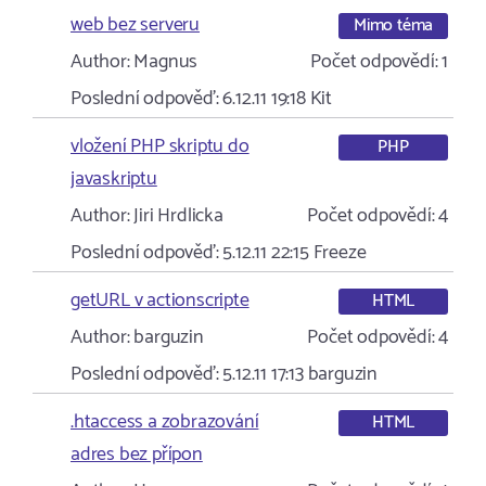
web bez serveru
Mimo téma
Author:
Magnus
Počet odpovědí:
1
Poslední odpověď:
6.12.11 19:18
Kit
vložení PHP skriptu do
PHP
javaskriptu
Author:
Jiri Hrdlicka
Počet odpovědí:
4
Poslední odpověď:
5.12.11 22:15
Freeze
getURL v actionscripte
HTML
Author:
barguzin
Počet odpovědí:
4
Poslední odpověď:
5.12.11 17:13
barguzin
.htaccess a zobrazování
HTML
adres bez přípon