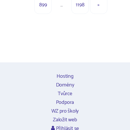
899
…
1198
»
Hosting
Domény
Tvůrce
Podpora
WZ pro školy
Založit web
Přihlásit se