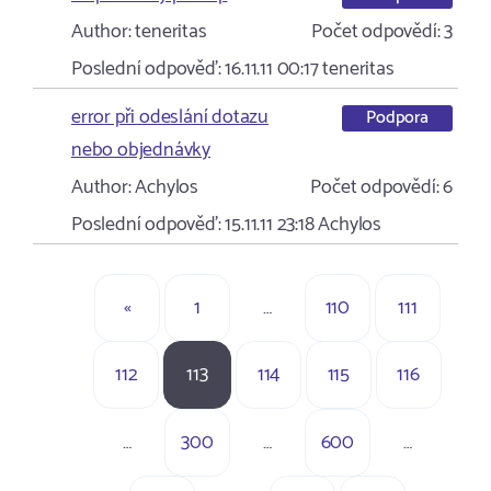
Author:
teneritas
Počet odpovědí:
3
Poslední odpověď:
16.11.11 00:17
teneritas
error při odeslání dotazu
Podpora
nebo objednávky
Author:
Achylos
Počet odpovědí:
6
Poslední odpověď:
15.11.11 23:18
Achylos
«
1
…
110
111
112
113
114
115
116
…
300
…
600
…