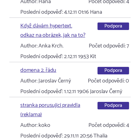
Author:
Hana
Počet odpovědí:
4
Poslední odpověď:
4.12.11 01:16
Hana
Když dávám hypertext.
Podpora
odkaz na obrázek, jak na to?
Author:
Anka Krch.
Počet odpovědí:
7
Poslední odpověď:
2.12.11 19:53
Kit
domena 2. řádu
Podpora
Author:
Jaroslav Černý
Počet odpovědí:
0
Poslední odpověď:
1.12.11 19:06
Jaroslav Černý
stranka porusujici pravidla
Podpora
(reklama)
Author:
koko
Počet odpovědí:
4
Poslední odpověď:
29.11.11 20:56
Thalia