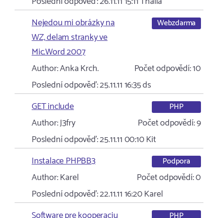
Poslední odpověď:
26.11.11 15:11
Thalia
Nejedou mi obrázky na
Webzdarma
WZ, delam stranky ve
Mic.Word 2007
Author:
Anka Krch.
Počet odpovědí:
10
Poslední odpověď:
25.11.11 16:35
ds
GET include
PHP
Author:
J3fry
Počet odpovědí:
9
Poslední odpověď:
25.11.11 00:10
Kit
Instalace PHPBB3
Podpora
Author:
Karel
Počet odpovědí:
0
Poslední odpověď:
22.11.11 16:20
Karel
Software pre kooperaciu
PHP