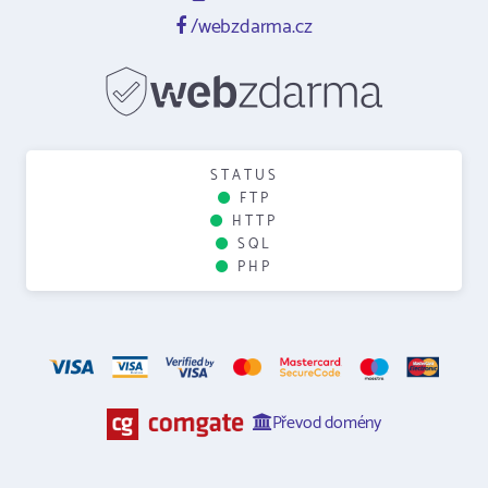
/webzdarma.cz
STATUS
FTP
HTTP
SQL
PHP
Převod domény