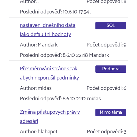
Author:
.
Počet odpovědí:
8
Poslední odpověď:
10.6.10 17:54
.
nastavení dnešního data
SQL
jako defaultní hodnoty
Author:
Mandark
Počet odpovědí:
9
Poslední odpověď:
8.6.10 22:48
Mandark
Přesměrování stránek tak,
Podpora
abych neporušil podmínky
Author:
midas
Počet odpovědí:
6
Poslední odpověď:
8.6.10 21:12
midas
Změna přístupových práv v
Mimo téma
adresáři
Author:
blahapet
Počet odpovědí:
3