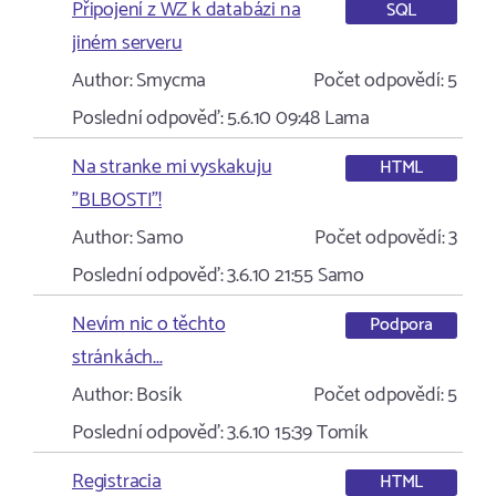
Připojení z WZ k databázi na
SQL
jiném serveru
Author:
Smycma
Počet odpovědí:
5
Poslední odpověď:
5.6.10 09:48
Lama
Na stranke mi vyskakuju
HTML
"BLBOSTI"!
Author:
Samo
Počet odpovědí:
3
Poslední odpověď:
3.6.10 21:55
Samo
Nevím nic o těchto
Podpora
stránkách...
Author:
Bosík
Počet odpovědí:
5
Poslední odpověď:
3.6.10 15:39
Tomík
Registracia
HTML