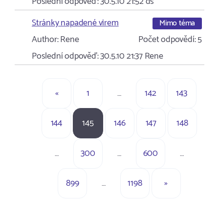
Poslední odpověď:
30.5.10 21:52
ds
Stránky napadené virem
Mimo téma
Author:
Rene
Počet odpovědí:
5
Poslední odpověď:
30.5.10 21:37
Rene
«
1
…
142
143
144
145
146
147
148
…
300
…
600
…
899
…
1198
»