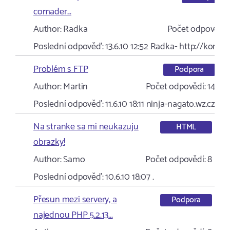
comader...
Author:
Radka
Počet odpovědí:
Poslední odpověď:
13.6.10 12:52
Radka- http://konicci
Problém s FTP
Podpora
Author:
Martin
Počet odpovědí:
14
Poslední odpověď:
11.6.10 18:11
ninja-nagato.wz.cz
Na stranke sa mi neukazuju
HTML
obrazky!
Author:
Samo
Počet odpovědí:
8
Poslední odpověď:
10.6.10 18:07
.
Přesun mezi servery, a
Podpora
najednou PHP 5.2.13...