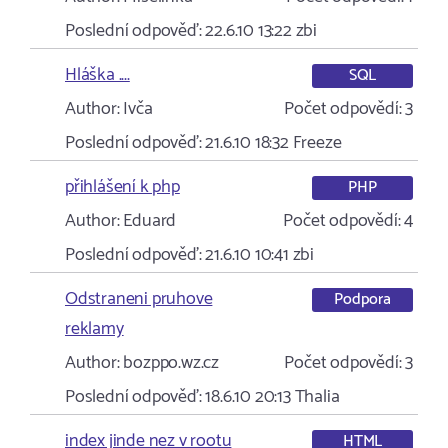
Poslední odpověď:
22.6.10 13:22
zbi
Hláška ....
SQL
Author:
Ivča
Počet odpovědí:
3
Poslední odpověď:
21.6.10 18:32
Freeze
přihlášení k php
PHP
Author:
Eduard
Počet odpovědí:
4
Poslední odpověď:
21.6.10 10:41
zbi
Odstraneni pruhove
Podpora
reklamy
Author:
bozppo.wz.cz
Počet odpovědí:
3
Poslední odpověď:
18.6.10 20:13
Thalia
index jinde nez v rootu
HTML