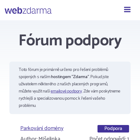
Webzdarma
Fórum podpory
Toto fórum je primárně určeno pro řešení problémů
spojených s naším
hostingem "Zdarma"
. Pokud jste
uživatelem některého z našich placených programů,
můžete využít naší
emailové podpory
. Zde vám poskytneme
rychlejší a specializovanou pomoc k řešení vašeho
problému.
Parkování domény
Podpora
Author:
Mišelinka
Počet odpovědí:
1