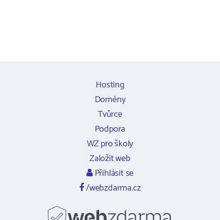
Hosting
Domény
Tvůrce
Podpora
WZ pro školy
Založit web
Přihlásit se
/webzdarma.cz