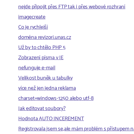
nejde připojit přes FTP tak i přes webové rozhraní
imagecreate
Co je rychlejší
doména revizori.unas.cz
Už by to chtělo PHP 5
Zobrazení písma v IE
nefunguje e-mail
Velikost buněk u tabulky
více než jen jedna reklama
charset=windows-1250 alebo utf-8
Jak editovat soubory?
Hodnota AUTO INCEREMENT
Registrovala jsem se,ale mám problém s přístupem n