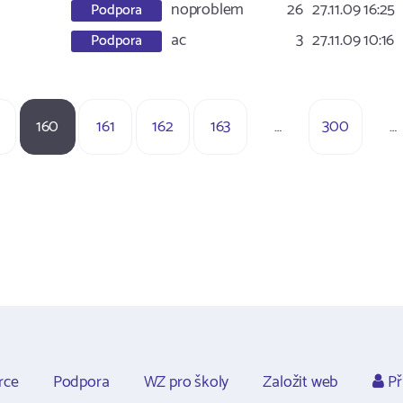
noproblem
26
27.11.09 16:25
Podpora
ac
3
27.11.09 10:16
Podpora
160
161
162
163
…
300
…
rce
Podpora
WZ pro školy
Založit web
Př