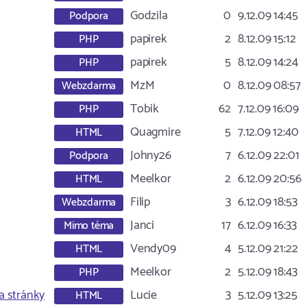
Godzila
0
9.12.09 14:45
Podpora
papirek
2
8.12.09 15:12
PHP
papirek
5
8.12.09 14:24
PHP
MzM
0
8.12.09 08:57
Webzdarma
Tobik
62
7.12.09 16:09
PHP
Quagmire
5
7.12.09 12:40
HTML
Johny26
7
6.12.09 22:01
Podpora
Meelkor
2
6.12.09 20:56
HTML
Filip
3
6.12.09 18:53
Webzdarma
Janci
17
6.12.09 16:33
Mimo téma
Vendy09
4
5.12.09 21:22
HTML
Meelkor
2
5.12.09 18:43
PHP
a stránky
Lucie
3
5.12.09 13:25
HTML