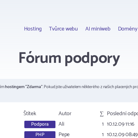
Hosting
Tvůrce webu
AI miniweb
Domény
Fórum podpory
ším
hostingem "Zdarma"
. Pokud jste uživatelem některého z našich placených pr
Štítek
Autor
∑
Poslední odp
Ali
1
10.12.09 11:16
Podpora
Pepe
1
10.12.09 08:49
PHP