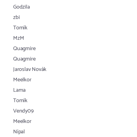
Godzila
zbi
Tomík
MzM
Quagmire
Quagmire
Jaroslav Novák
Meelkor
Lama
Tomík
Vendy09
Meelkor
Nípal