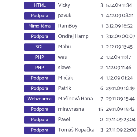
Vicky
3
5.12.09 11:34
HTML
pavuk
1
4.12.09 08:21
Podpora
RamBoy
1
3.12.09 16:52
Mimo téma
Ondřej Hampl
1
3.12.09 00:07
Podpora
Mahu
1
2.12.09 13:45
SQL
was
2
1.12.09 11:47
PHP
slawe
2
1.12.09 11:46
PHP
Mirčák
4
1.12.09 01:24
Podpora
Patrik
6
29.11.09 16:49
Podpora
Mašínová Hana
7
29.11.09 15:44
Webzdarma
mira.vrasna
15
29.11.09 15:42
Podpora
Pavel
0
27.11.09 23:04
Podpora
Tomáš Kopačka
3
27.11.09 22:00
Podpora