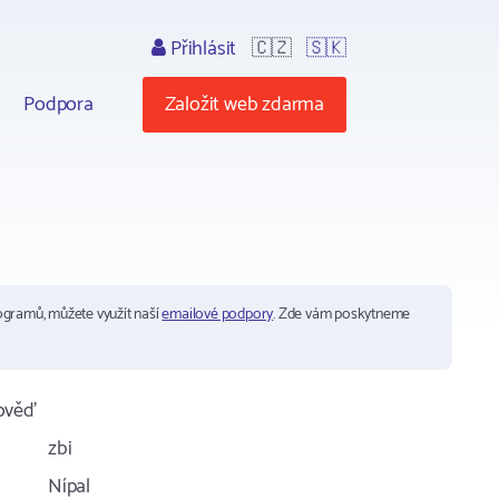
Přihlásit
🇨🇿
🇸🇰
Podpora
Založit web zdarma
ogramů, můžete využít naší
emailové podpory
. Zde vám poskytneme
ověď
zbi
Nípal