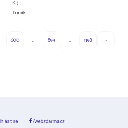
Kit
Tomík
600
…
899
…
1198
»
ihlásit se
/webzdarma.cz