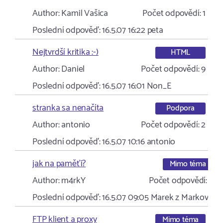
Author:
Kamil Vašica
Počet odpovědí:
1
Poslední odpověď:
16.5.07 16:22
peta
Nejtvrdší kritika :-)
HTML
Author:
Daniel
Počet odpovědí:
9
Poslední odpověď:
16.5.07 16:01
Non_E
stranka sa nenačíta
Podpora
Author:
antonio
Počet odpovědí:
2
Poslední odpověď:
16.5.07 10:16
antonio
jak na paměťi?
Mimo téma
Author:
m4rkY
Počet odpovědí:
7
Poslední odpověď:
16.5.07 09:05
Marek z Markova
FTP klient a proxy
Mimo téma