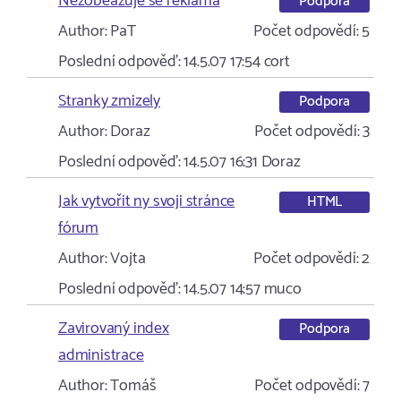
Nezobeazuje se reklama
Podpora
Author:
PaT
Počet odpovědí:
5
Poslední odpověď:
14.5.07 17:54
cort
Stranky zmizely
Podpora
Author:
Doraz
Počet odpovědí:
3
Poslední odpověď:
14.5.07 16:31
Doraz
Jak vytvořit ny svoji stránce
HTML
fórum
Author:
Vojta
Počet odpovědí:
2
Poslední odpověď:
14.5.07 14:57
muco
Zavirovaný index
Podpora
administrace
Author:
Tomáš
Počet odpovědí:
7