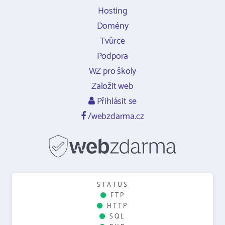
Hosting
Domény
Tvůrce
Podpora
WZ pro školy
Založit web
Přihlásit se
/webzdarma.cz
STATUS
FTP
HTTP
SQL