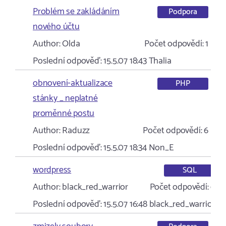
Problém se zakládáním
Podpora
nového účtu
Author:
Olda
Počet odpovědí:
1
Poslední odpověď:
15.5.07 18:43
Thalia
obnovení-aktualizace
PHP
stánky _ neplatné
proměnné postu
Author:
Raduzz
Počet odpovědí:
6
Poslední odpověď:
15.5.07 18:34
Non_E
wordpress
SQL
Author:
black_red_warrior
Počet odpovědí:
6
Poslední odpověď:
15.5.07 16:48
black_red_warrior