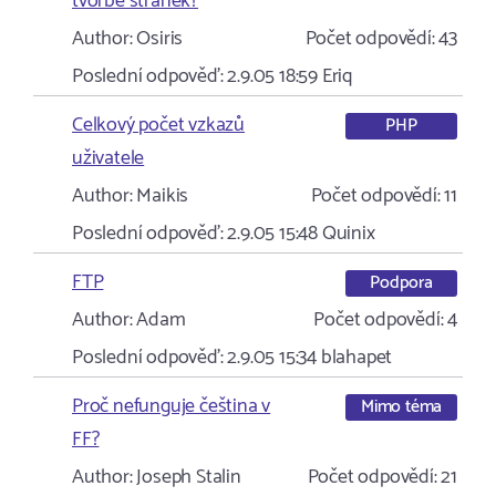
tvorbě stránek?
Author:
Osiris
Počet odpovědí:
43
Poslední odpověď:
2.9.05 18:59
Eriq
Celkový počet vzkazů
PHP
uživatele
Author:
Maikis
Počet odpovědí:
11
Poslední odpověď:
2.9.05 15:48
Quinix
FTP
Podpora
Author:
Adam
Počet odpovědí:
4
Poslední odpověď:
2.9.05 15:34
blahapet
Proč nefunguje čeština v
Mimo téma
FF?
Author:
Joseph Stalin
Počet odpovědí:
21