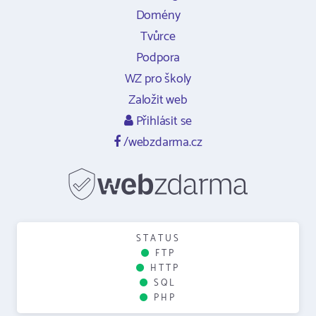
Domény
Tvůrce
Podpora
WZ pro školy
Založit web
Přihlásit se
/webzdarma.cz
STATUS
FTP
HTTP
SQL
PHP