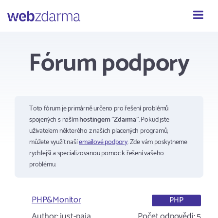
Webzdarma
Fórum podpory
Toto fórum je primárně určeno pro řešení problémů
spojených s naším
hostingem "Zdarma"
. Pokud jste
uživatelem některého z našich placených programů,
můžete využít naší
emailové podpory
. Zde vám poskytneme
rychlejší a specializovanou pomoc k řešení vašeho
problému.
PHP&Monitor
PHP
Author:
just-paja
Počet odpovědí:
5