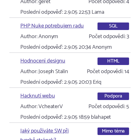
Author:
geret
Počet odpovědí:
4
Poslední odpověď:
2.9.05 22:53
Lama
PHP Nuke potrebujem radu
SQL
Author:
Anonym
Počet odpovědí:
3
Poslední odpověď:
2.9.05 20:34
Anonym
Hodnocení designu
HTML
Author:
Joseph Stalin
Počet odpovědí:
14
Poslední odpověď:
2.9.05 20:03
Eriq
Hacknutí webu
Podpora
Author:
VcheaterV
Počet odpovědí:
5
Poslední odpověď:
2.9.05 18:59
blahapet
Jaký používáte SW při
Mimo téma