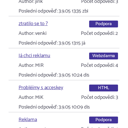
Author:
jirik
Počet odpovědí:
3
Poslední odpověď:
3.9.05 13:35
zbi
ztratilo se to ?
Podpora
Author:
venki
Počet odpovědí:
2
Poslední odpověď:
3.9.05 13:15
já
Já chci reklamu
Webzdarma
Author:
MIR
Počet odpovědí:
4
Poslední odpověď:
3.9.05 10:24
dis
Probléímy s acceskey
HTML
Author:
MiK
Počet odpovědí:
3
Poslední odpověď:
3.9.05 10:09
dis
Reklama
Podpora