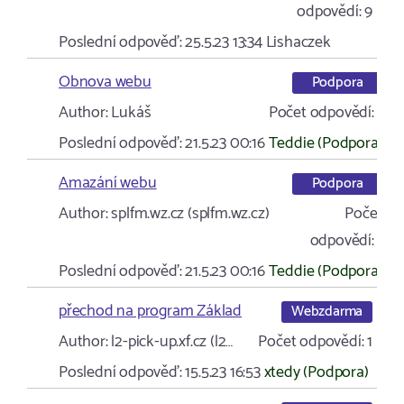
odpovědí:
9
Poslední odpověď:
25.5.23 13:34
Lishaczek
Obnova webu
Podpora
Author:
Lukáš
Počet odpovědí:
1
Poslední odpověď:
21.5.23 00:16
Teddie (Podpora)
Amazání webu
Podpora
Author:
splfm.wz.cz (splfm.wz.cz)
Počet
odpovědí:
1
Poslední odpověď:
21.5.23 00:16
Teddie (Podpora)
přechod na program Základ
Webzdarma
Author:
l2-pick-up.xf.cz (l2…
Počet odpovědí:
1
Poslední odpověď:
15.5.23 16:53
xtedy (Podpora)