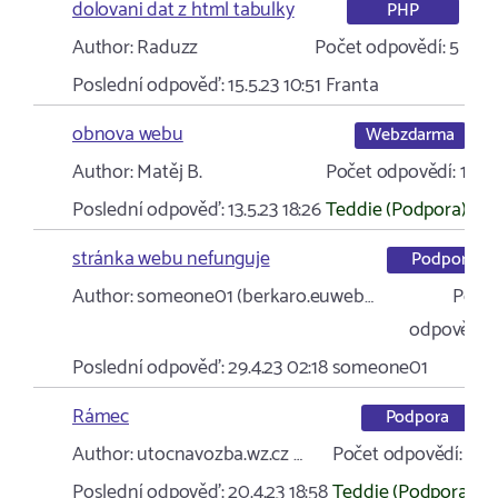
dolovani dat z html tabulky
PHP
Author:
Raduzz
Počet odpovědí:
5
Poslední odpověď:
15.5.23 10:51
Franta
obnova webu
Webzdarma
Author:
Matěj B.
Počet odpovědí:
1
Poslední odpověď:
13.5.23 18:26
Teddie (Podpora)
stránka webu nefunguje
Podpora
Author:
someone01 (berkaro.euweb…
Poče
odpovědí:
Poslední odpověď:
29.4.23 02:18
someone01
Rámec
Podpora
Author:
utocnavozba.wz.cz …
Počet odpovědí:
1
Poslední odpověď:
20.4.23 18:58
Teddie (Podpora)