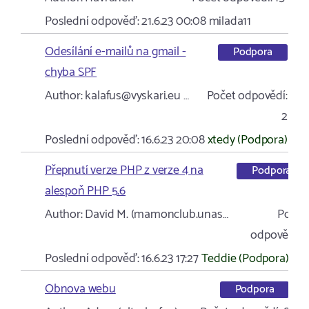
Poslední odpověď:
21.6.23 00:08
milada11
Odesílání e-mailů na gmail -
Podpora
chyba SPF
Author:
kalafus@vyskari.eu …
Počet odpovědí:
2
Poslední odpověď:
16.6.23 20:08
xtedy (Podpora)
Přepnutí verze PHP z verze 4 na
Podpora
alespoň PHP 5.6
Author:
David M. (mamonclub.unas…
Počet
odpovědí:
1
Poslední odpověď:
16.6.23 17:27
Teddie (Podpora)
Obnova webu
Podpora