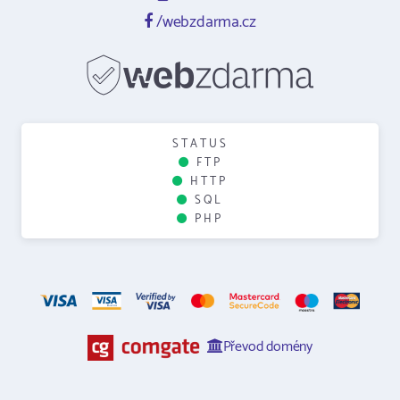
/webzdarma.cz
STATUS
FTP
HTTP
SQL
PHP
Převod domény