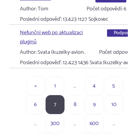
Author:
Tom
Počet odpovědí:
6
Poslední odpověď:
13.4.23 11:27
Sojkovec
Nefunční web po aktualizaci
Podpora
pluginů
Author:
Svata (kuzelky-avion…
Počet odpovědí:
Poslední odpověď:
12.4.23 14:36
Svata (kuzelky-avion
«
1
…
4
5
6
7
8
9
10
…
300
…
600
…