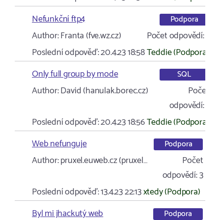
Nefunkční ftp4
Podpora
Author:
Franta (fve.wz.cz)
Počet odpovědí:
1
Poslední odpověď:
20.4.23 18:58
Teddie (Podpora)
Only full group by mode
SQL
Author:
David (hanulak.borec.cz)
Počet
odpovědí:
1
Poslední odpověď:
20.4.23 18:56
Teddie (Podpora)
Web nefunguje
Podpora
Author:
pruxel.euweb.cz (pruxel…
Počet
odpovědí:
3
Poslední odpověď:
13.4.23 22:13
xtedy (Podpora)
Byl mi jhackutý web
Podpora