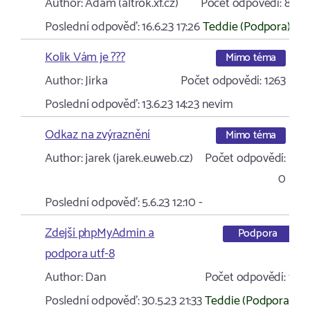
Author:
Adam (altrok.xf.cz)
Počet odpovědí:
8
Poslední odpověď:
16.6.23 17:26
Teddie (Podpora)
Kolik Vám je ???
Mimo téma
Author:
Jirka
Počet odpovědí:
1263
Poslední odpověď:
13.6.23 14:23
nevim
Odkaz na zvýraznění
Mimo téma
Author:
jarek (jarek.euweb.cz)
Počet odpovědí:
0
Poslední odpověď:
5.6.23 12:10
-
Zdejší phpMyAdmin a
Podpora
podpora utf-8
Author:
Dan
Počet odpovědí:
1
Poslední odpověď:
30.5.23 21:33
Teddie (Podpora)