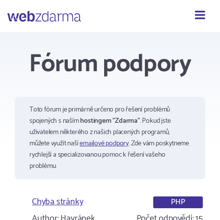
Webzdarma
Fórum podpory
Toto fórum je primárně určeno pro řešení problémů
spojených s naším
hostingem "Zdarma"
. Pokud jste
uživatelem některého z našich placených programů,
můžete využít naší
emailové podpory
. Zde vám poskytneme
rychlejší a specializovanou pomoc k řešení vašeho
problému.
Chyba stránky
PHP
Author:
Havránek
Počet odpovědí:
15