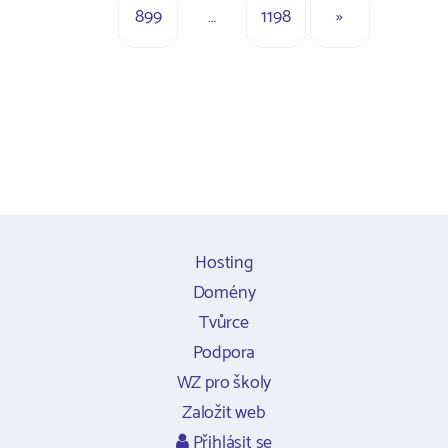
899
…
1198
»
Hosting
Domény
Tvůrce
Podpora
WZ pro školy
Založit web
Přihlásit se