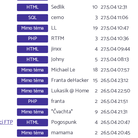
Sedlik
10
27.5.04 12:31
HTML
cerno
3
27.5.04 11:06
SQL
LL
19
27.5.04 10:47
Mimo téma
RTFM
3
27.5.04 10:36
PHP
jinxx
4
27.5.04 09:44
HTML
Johny
5
27.5.04 08:13
HTML
Michael Le
18
27.5.04 07:57
Mimo téma
Franta deHacker
15
26.5.04 23:12
Mimo téma
Lukasik @ Home
2
26.5.04 22:50
Mimo téma
franta
2
26.5.04 21:51
PHP
*Čvachta*
9
26.5.04 21:31
Mimo téma
cí FTP
Pogospunk
4
26.5.04 20:47
HTML
mamama
2
26.5.04 20:45
Mimo téma