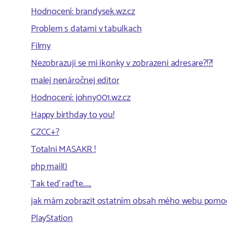
Hodnocení: brandysek.wz.cz
Problem s datami v tabulkach
Filmy
Nezobrazuji se mi ikonky v zobrazeni adresare?!?!
malej nenáročnej editor
Hodnocení: johny001.wz.cz
Happy birthday to you!
CZCC+?
Totalni MASAKR !
php mail()
Tak teď raďte......
jak mám zobrazit ostatním obsah mého webu pomo
PlayStation