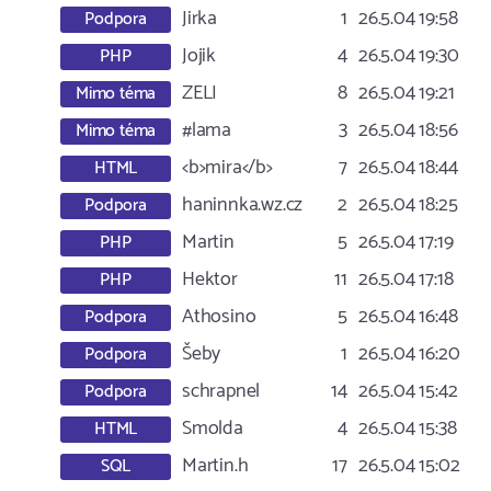
Jirka
1
26.5.04 19:58
Podpora
Jojik
4
26.5.04 19:30
PHP
ZELI
8
26.5.04 19:21
Mimo téma
#lama
3
26.5.04 18:56
Mimo téma
<b>mira</b>
7
26.5.04 18:44
HTML
haninnka.wz.cz
2
26.5.04 18:25
Podpora
Martin
5
26.5.04 17:19
PHP
Hektor
11
26.5.04 17:18
PHP
Athosino
5
26.5.04 16:48
Podpora
Šeby
1
26.5.04 16:20
Podpora
schrapnel
14
26.5.04 15:42
Podpora
Smolda
4
26.5.04 15:38
HTML
Martin.h
17
26.5.04 15:02
SQL