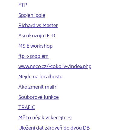
FTP
Spojeni pole
Richard vs Master
Asi ukrizuju IE :D
MSIE workshop
ftp -> problém
www.neco.cz/~cokoliv~/index.php
Nejde na localhostu
Ako zmenit mail?
Souborové funkce
TRAFIC
Mě to nějak vokecejte :-)
Uložení dat zároveň do dvou DB