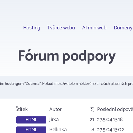
Hosting
Tvůrce webu
AI miniweb
Domény
Fórum podpory
ším
hostingem "Zdarma"
. Pokud jste uživatelem některého z našich placených pr
Štítek
Autor
∑
Poslední odpov
Jirka
21
27.5.04 13:18
HTML
Bellinka
8
27.5.04 13:02
HTML