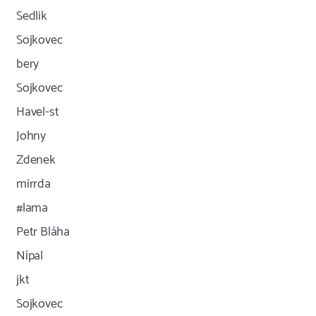
Sedlik
Sojkovec
bery
Sojkovec
Havel-st
Johny
Zdenek
mirrda
#lama
Petr Bláha
Nípal
jkt
Sojkovec