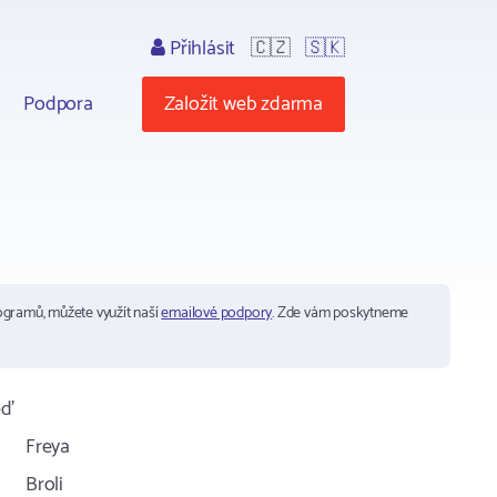
Přihlásit
🇨🇿
🇸🇰
Podpora
Založit web zdarma
ogramů, můžete využít naší
emailové podpory
. Zde vám poskytneme
ěď
Freya
Broli