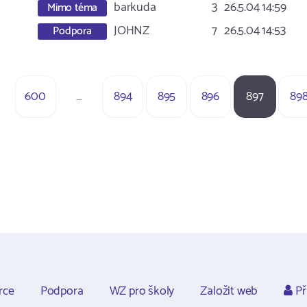
barkuda
3
26.5.04 14:59
Mimo téma
JOHNZ
7
26.5.04 14:53
Podpora
600
…
894
895
896
897
89
rce
Podpora
WZ pro školy
Založit web
Př