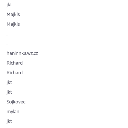
jkt
Majkls
Majkls
.
.
haninnka.wz.cz
Richard
Richard
jkt
jkt
Sojkovec
mylan
jkt