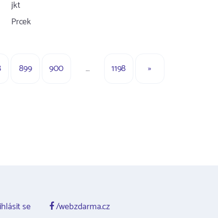
jkt
Prcek
8
899
900
…
1198
»
ihlásit se
/webzdarma.cz