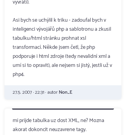
vyvrátí).
Asi bych se uchýlil k triku - zadoufal bych v
inteligenci vývojářů php a sablotronu a zkusil
tabulku/html stránku prohnat xsl
transformací. Někde jsem četl, že php
podporuje i html zdroje (tedy nevalidní xml a
umí si to opravit), ale nejsem si jistý, jestli už v
php4.
27.5. 2007 · 22:31 · autor
Non_E
mi prijde tabulka uz dost XML, ne? Mozna
akorat dokoncit neuzavrene tagy.