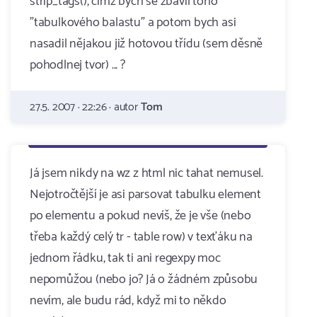
strip_tags(), čímž bych se zbavil toho
"tabulkového balastu" a potom bych asi
nasadil nějakou již hotovou třídu (sem děsně
pohodlnej tvor) ... ?
27.5. 2007 · 22:26 · autor
Tom
Já jsem nikdy na wz z html nic tahat nemusel.
Nejotročtější je asi parsovat tabulku element
po elementu a pokud nevíš, že je vše (nebo
třeba každý celý tr - table row) v texťáku na
jednom řádku, tak ti ani regexpy moc
nepomůžou (nebo jo? Já o žádném způsobu
nevím, ale budu rád, když mi to někdo