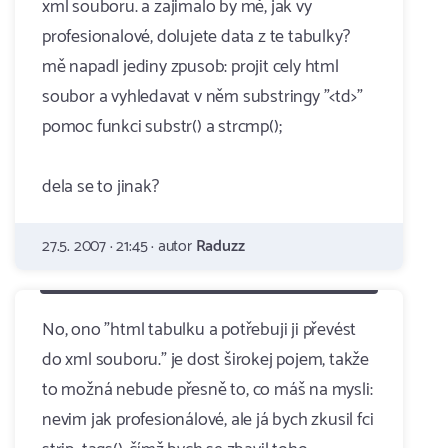
xml souboru. a zajimalo by mě, jak vy
profesionalové, dolujete data z te tabulky?
mě napadl jediny zpusob: projit cely html
soubor a vyhledavat v něm substringy "<td>"
pomoc funkci substr() a strcmp();
dela se to jinak?
27.5. 2007 · 21:45 · autor
Raduzz
No, ono "html tabulku a potřebuji ji převést
do xml souboru." je dost širokej pojem, takže
to možná nebude přesně to, co máš na mysli:
nevim jak profesionálové, ale já bych zkusil fci