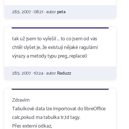
28.5. 2007 · 08:21 · autor
peta
tak už jsem to vyřešil ... to co jsem od vás
chtěl slyšet je, že existují nějaké ragulární
výrazy a metody typu preg_replace()
28.5. 2007 · 10:24 · autor
Raduzz
Zdravím
Tabulkové data lze importovat do libreOffice
calc,pokud ma tabulka tr,td tagy.
Přes externí odkaz,