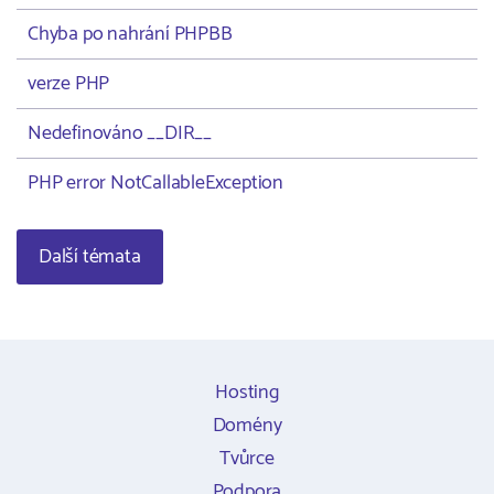
Chyba po nahrání PHPBB
verze PHP
Nedefinováno __DIR__
PHP error NotCallableException
Další témata
Hosting
Domény
Tvůrce
Podpora