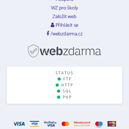
WZ pro školy
Založit web
Přihlásit se
/webzdarma.cz
STATUS
FTP
HTTP
SQL
PHP