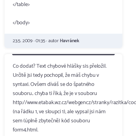
</table>
</body>
23.5. 2009 · 01:35 · autor
Havránek
Co dodat? Text chybové hlášky sis přeložil.
Určitě jsi tedy pochopil, že máš chybu v
syntaxi. Ovšem díváš se do špatného
souboru.. chyba ti říká, že je v souboru
http://www.etabak.wz.cz/webgencz/stranky/razitka/co
(na řádku 1, ve sloupci 1), ale vypsal jsi nám
sem (úplně zbytečně) kód souboru
form4.html.