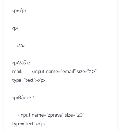
<p></p>
<p>
</p>
<p>Váš e
mail: <input name="email" size="20"
type="text"></p>
<p>Řádek 1
<input name="zprava" size="20"
type="text"></p>