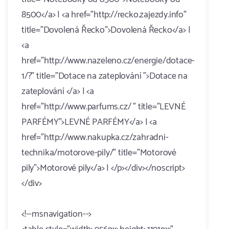
8500</a> | <a href="http://recko.zajezdy.info"
title="Dovolená Řecko">Dovolená Řecko</a> |
<a
href="http://www.nazeleno.cz/energie/dotace-
1/?" title="Dotace na zateplování ">Dotace na
zateplování </a> | <a
href="http://www.parfums.cz/ " title="LEVNÉ
PARFÉMY">LEVNÉ PARFÉMY</a> | <a
href="http://www.nakupka.cz/zahradni-
technika/motorove-pily/" title="Motorové
pily">Motorové pily</a> | </p></div></noscript>
</div>
<!--msnavigation-->