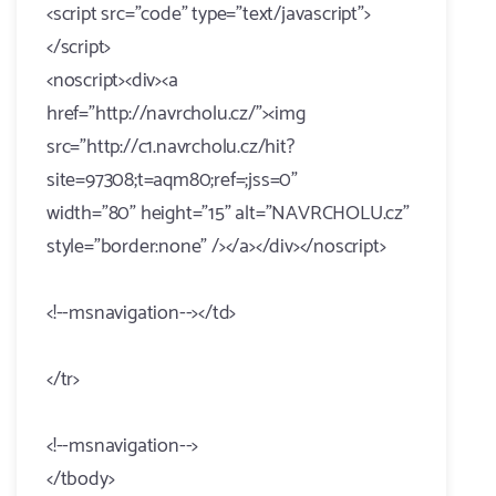
<script src="code" type="text/javascript">
</script>
<noscript><div><a
href="http://navrcholu.cz/"><img
src="http://c1.navrcholu.cz/hit?
site=97308;t=aqm80;ref=;jss=0"
width="80" height="15" alt="NAVRCHOLU.cz"
style="border:none" /></a></div></noscript>
<!--msnavigation--></td>
</tr>
<!--msnavigation-->
</tbody>