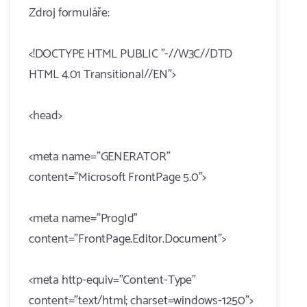
Zdroj formuláře:
<!DOCTYPE HTML PUBLIC "-//W3C//DTD
HTML 4.01 Transitional//EN">
<head>
<meta name="GENERATOR"
content="Microsoft FrontPage 5.0">
<meta name="ProgId"
content="FrontPage.Editor.Document">
<meta http-equiv="Content-Type"
content="text/html; charset=windows-1250">