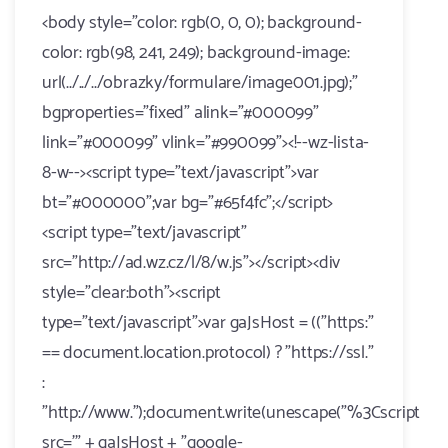
<body style="color: rgb(0, 0, 0); background-
color: rgb(98, 241, 249); background-image:
url(../../../obrazky/formulare/image001.jpg);"
bgproperties="fixed" alink="#000099"
link="#000099" vlink="#990099"><!--wz-lista-
8-w--><script type="text/javascript">var
bt="#000000";var bg="#65f4fc";</script>
<script type="text/javascript"
src="http://ad.wz.cz/l/8/w.js"></script><div
style="clear:both"><script
type="text/javascript">var gaJsHost = (("https:"
== document.location.protocol) ? "https://ssl."
:
"http://www.");document.write(unescape("%3Cscript
src='" + gaJsHost + "google-