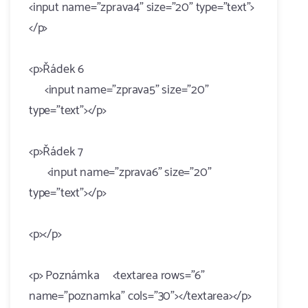
<input name="zprava4" size="20" type="text">
</p>
<p>Řádek 6
<input name="zprava5" size="20"
type="text"></p>
<p>Řádek 7
<input name="zprava6" size="20"
type="text"></p>
<p></p>
<p> Poznámka <textarea rows="6"
name="poznamka" cols="30"></textarea></p>