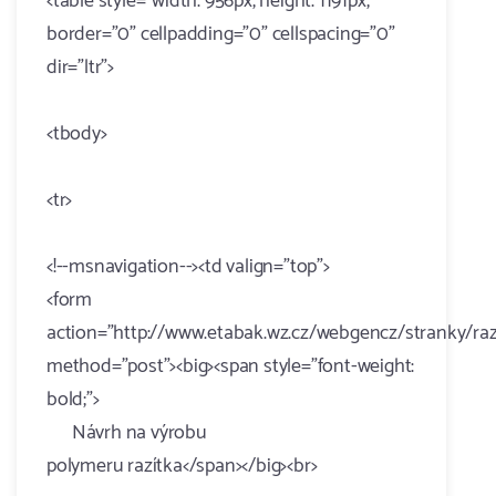
<table style="width: 956px; height: 1191px;"
border="0" cellpadding="0" cellspacing="0"
dir="ltr">
<tbody>
<tr>
<!--msnavigation--><td valign="top">
<form
action="http://www.etabak.wz.cz/webgencz/stranky/razi
method="post"><big><span style="font-weight:
bold;">
Návrh na výrobu
polymeru razítka</span></big><br>