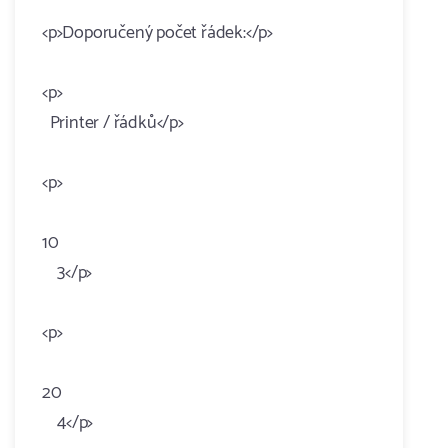
<p>Doporučený počet řádek:</p>
<p>
Printer / řádků</p>
<p>
10
3</p>
<p>
20
4</p>