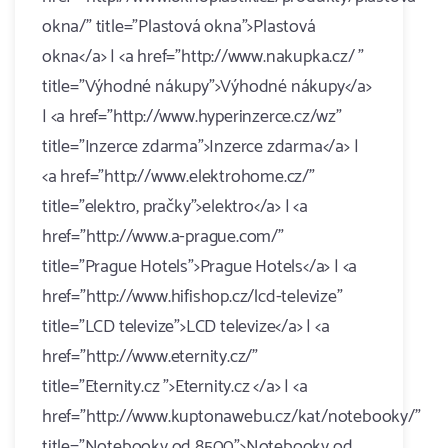
okna/" title="Plastová okna">Plastová
okna</a> | <a href="http://www.nakupka.cz/ "
title="Výhodné nákupy">Výhodné nákupy</a>
| <a href="http://www.hyperinzerce.cz/wz"
title="Inzerce zdarma">Inzerce zdarma</a> |
<a href="http://www.elektrohome.cz/"
title="elektro, pračky">elektro</a> | <a
href="http://www.a-prague.com/"
title="Prague Hotels">Prague Hotels</a> | <a
href="http://www.hifishop.cz/lcd-televize"
title="LCD televize">LCD televize</a> | <a
href="http://www.eternity.cz/"
title="Eternity.cz ">Eternity.cz </a> | <a
href="http://www.kuptonawebu.cz/kat/notebooky/"
title="Notebooky od 8500">Notebooky od