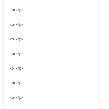
<p> </p>
<p> </p>
<p> </p>
<p> </p>
<p> </p>
<p> </p>
<p> </p>