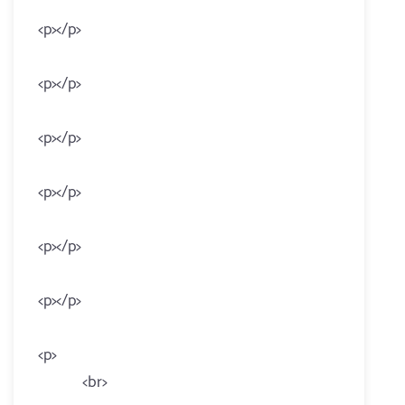
<p></p>
<p></p>
<p></p>
<p></p>
<p></p>
<p></p>
<p>
<br>