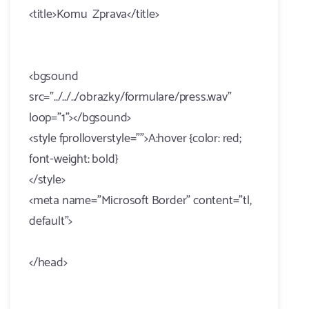
<title>Komu Zprava</title>
<bgsound
src="../../../obrazky/formulare/press.wav"
loop="1"></bgsound>
<style fprolloverstyle="">A:hover {color: red;
font-weight: bold}
</style>
<meta name="Microsoft Border" content="tl,
default">
</head>