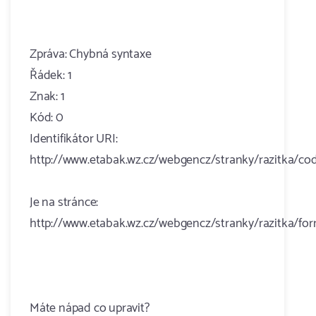
Zpráva: Chybná syntaxe
Řádek: 1
Znak: 1
Kód: 0
Identifikátor URI:
http://www.etabak.wz.cz/webgencz/stranky/razitka/co
Je na stránce:
http://www.etabak.wz.cz/webgencz/stranky/razitka/fo
Máte nápad co upravit?