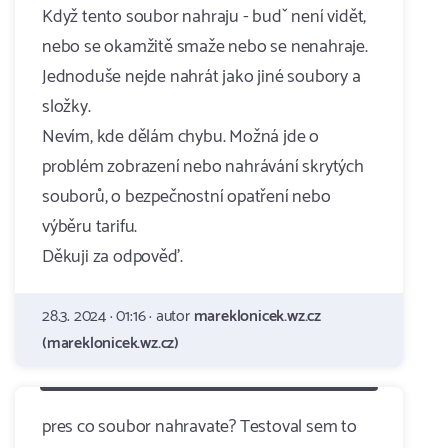
Když tento soubor nahraju - budˇ není vidět,
nebo se okamžitě smaže nebo se nenahraje.
Jednoduše nejde nahrát jako jiné soubory a
složky.
Nevím, kde dělám chybu. Možná jde o
problém zobrazení nebo nahrávání skrytých
souborů, o bezpečnostní opatření nebo
výběru tarifu.
Děkuji za odpověď.
28.3. 2024 · 01:16 · autor
mareklonicek.wz.cz
(mareklonicek.wz.cz)
pres co soubor nahravate? Testoval sem to