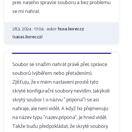
pres naseho spravce souboru a bez problemu
se mi nahral.
28.3. 2024 · 17:04 · autor
husa.borec.cz
(sasas.borec.cz)
Soubor se snažím nahrát právě přes správce
souborů (výběřem nebo přetažením).
Zjišťuju, že v mém nastavení prostě tyto
skryté konfigurační soubory nevidím. Jakýkoli
skrytý soubor ( o názvu ".pripona") se asi
nahraje, ale není vidět. A když ho přejmenuju
na název typu "nazev.pripona", je hned vidět.
Takže budu předpokládat, že skryté soubory