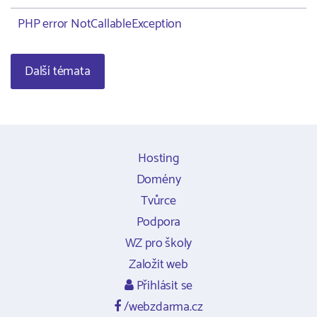
PHP error NotCallableException
Další témata
Hosting
Domény
Tvůrce
Podpora
WZ pro školy
Založit web
Přihlásit se
/webzdarma.cz