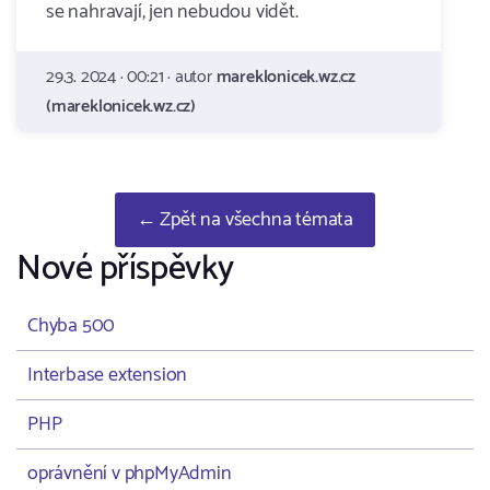
se nahravají, jen nebudou vidět.
29.3. 2024 · 00:21 · autor
mareklonicek.wz.cz
(mareklonicek.wz.cz)
← Zpět na všechna témata
Nové příspěvky
Chyba 500
Interbase extension
PHP
oprávnění v phpMyAdmin