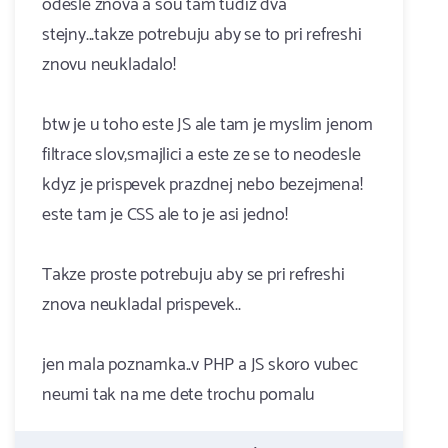
odesle znova a sou tam tudiz dva
stejny...takze potrebuju aby se to pri refreshi
znovu neukladalo!
btw je u toho este JS ale tam je myslim jenom
filtrace slov,smajlici a este ze se to neodesle
kdyz je prispevek prazdnej nebo bezejmena!
este tam je CSS ale to je asi jedno!
Takze proste potrebuju aby se pri refreshi
znova neukladal prispevek..
jen mala poznamka..v PHP a JS skoro vubec
neumi tak na me dete trochu pomalu