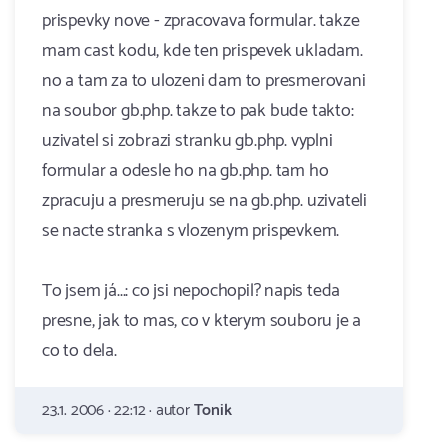
prispevky nove - zpracovava formular. takze
mam cast kodu, kde ten prispevek ukladam.
no a tam za to ulozeni dam to presmerovani
na soubor gb.php. takze to pak bude takto:
uzivatel si zobrazi stranku gb.php. vyplni
formular a odesle ho na gb.php. tam ho
zpracuju a presmeruju se na gb.php. uzivateli
se nacte stranka s vlozenym prispevkem.
To jsem já...: co jsi nepochopil? napis teda
presne, jak to mas, co v kterym souboru je a
co to dela.
23.1. 2006 · 22:12 · autor
Tonik