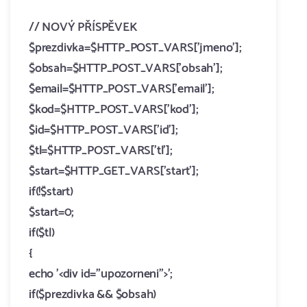
//
NOVÝ PŘÍSPĚVEK
$prezdivka=$HTTP_POST_VARS['jmeno'];
$obsah=$HTTP_POST_VARS['obsah'];
$email=$HTTP_POST_VARS['email'];
$kod=$HTTP_POST_VARS['kod'];
$id=$HTTP_POST_VARS['id'];
$tl=$HTTP_POST_VARS['tl'];
$start=$HTTP_GET_VARS['start'];
if(!$start)
$start=0;
if($tl)
{
echo '<div id="upozorneni">';
if($prezdivka && $obsah)