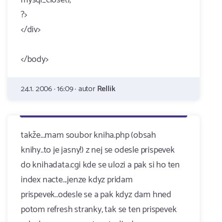
mysql_close();
?>
</div>
</body>
24.1. 2006 · 16:09 · autor
Rellik
takže...mam soubor kniha.php (obsah
knihy..to je jasny!) z nej se odesle prispevek
do knihadata.cgi kde se ulozi a pak si ho ten
index nacte...jenze kdyz pridam
prispevek..odesle se a pak kdyz dam hned
potom refresh stranky, tak se ten prispevek