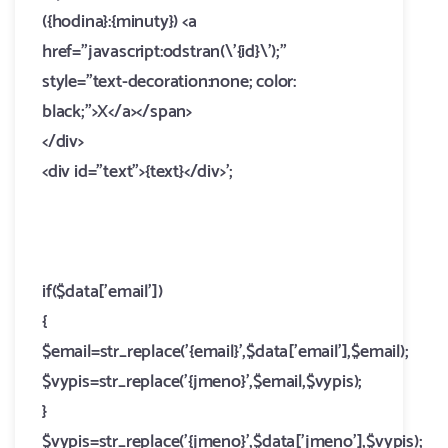
({hodina}:{minuty}) <a
href="javascript:odstran(\'{id}\');"
style="text-decoration:none; color:
black;">X</a></span>
</div>
<div id="text">{text}</div>';
if($data['email'])
{
$email=str_replace('{email}',$data['email'],$email);
$vypis=str_replace('{jmeno}',$email,$vypis);
}
$vypis=str_replace('{jmeno}',$data['jmeno'],$vypis);