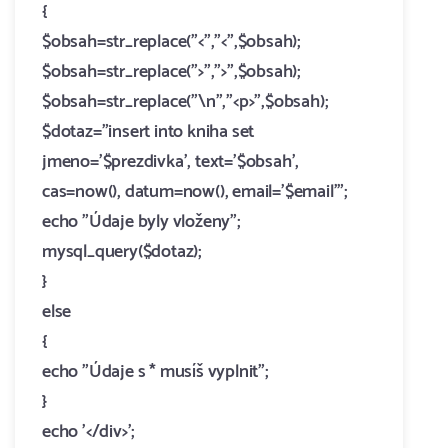
{
$obsah=str_replace("<","<",$obsah);
$obsah=str_replace(">",">",$obsah);
$obsah=str_replace("\n","<p>",$obsah);
$dotaz="insert into kniha set
jmeno='$prezdivka', text='$obsah',
cas=now(), datum=now(), email='$email'";
echo "Údaje byly vloženy";
mysql_query($dotaz);
}
else
{
echo "Údaje s * musíš vyplnit";
}
echo '</div>';