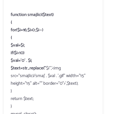
function smajlici($text)
{
for($i=16;$i>0;$i--)
{
$val=$i;
if($i<10)
$val='0' . $i;
$text=str_replace("
$i",'<img
src="smajlici/smaj' . $val . '.gif" width="15"
height="15" alt="" border="0">',$text);
}
return $text;
}