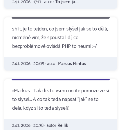
24.1. 2006 · 17:17 · autor
To jsem já.....
shiit, je to tejden, co jsem slyšel jak se to dělá,
nicméně vim, že spousta lidí, co
bezproblémově ovládá PHP to neumí :-/
24.1. 2006 · 20:05 · autor
Marcus Flintus
>Markus... Tak dik to vsem urcite pomuze ze si
to slysel... A co tak teda napsat "jak" se to
dela, kdyz si to teda slysel?!
24.1. 2006 · 20:38 · autor
Rellik