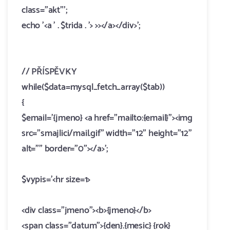
class="akt"';
echo '<a ' . $trida . '> >></a></div>';
//
PŘÍSPĚVKY
while($data=mysql_fetch_array($tab))
{
$email='{jmeno} <a href="mailto:{email}"><img
src="smajlici/mail.gif" width="12" height="12"
alt="" border="0"></a>';
$vypis='<hr size=1>
<div class="jmeno"><b>{jmeno}</b>
<span class="datum">{den}.{mesic} {rok}