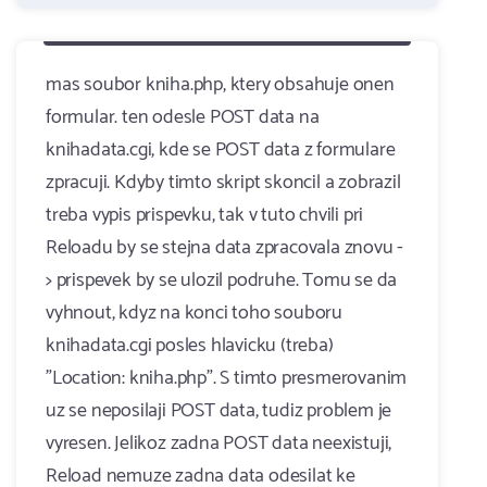
mas soubor kniha.php, ktery obsahuje onen
formular. ten odesle POST data na
knihadata.cgi, kde se POST data z formulare
zpracuji. Kdyby timto skript skoncil a zobrazil
treba vypis prispevku, tak v tuto chvili pri
Reloadu by se stejna data zpracovala znovu -
> prispevek by se ulozil podruhe. Tomu se da
vyhnout, kdyz na konci toho souboru
knihadata.cgi posles hlavicku (treba)
"Location: kniha.php". S timto presmerovanim
uz se neposilaji POST data, tudiz problem je
vyresen. Jelikoz zadna POST data neexistuji,
Reload nemuze zadna data odesilat ke