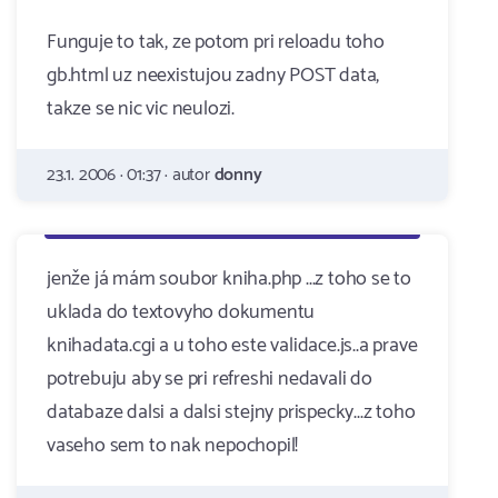
Funguje to tak, ze potom pri reloadu toho
gb.html uz neexistujou zadny POST data,
takze se nic vic neulozi.
23.1. 2006 · 01:37 · autor
donny
jenže já mám soubor kniha.php ...z toho se to
uklada do textovyho dokumentu
knihadata.cgi a u toho este validace.js..a prave
potrebuju aby se pri refreshi nedavali do
databaze dalsi a dalsi stejny prispecky...z toho
vaseho sem to nak nepochopil!