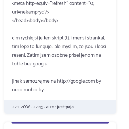
<meta http-equiv="refresh" content="0;
url=nekampryc"/>
</head><body></body>
cim rychlejsi je ten skript (tj. i mensi stranka),
tim lepe to funguje.. ale myslim, ze jsou i lepsi
reseni. Zatim jsem osobne prisel jenom na
tohle bez googlu.
jinak samozrejme na http://google.com by
neco mohlo byt.
22.1. 2006 · 22:45 · autor
just-paja