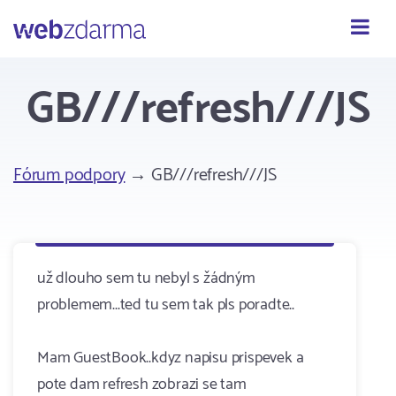
Webzdarma
GB///refresh///JS
Fórum podpory
→ GB///refresh///JS
už dlouho sem tu nebyl s žádným
problemem...ted tu sem tak pls poradte..
Mam GuestBook..kdyz napisu prispevek a
pote dam refresh zobrazi se tam