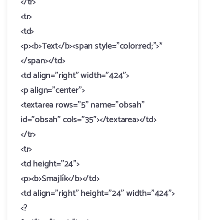
</tr>
<tr>
<td>
<p><b>Text</b><span style="color:red;">*
</span></td>
<td align="right" width="424">
<p align="center">
<textarea rows="5" name="obsah"
id="obsah" cols="35"></textarea></td>
</tr>
<tr>
<td height="24">
<p><b>Smajlík</b></td>
<td align="right" height="24" width="424">
<?