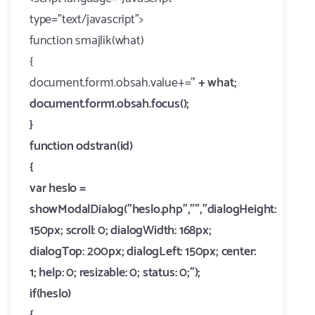
type="text/javascript">
function smajlik(what)
{
document.form1.obsah.value+='
' + what;
document.form1.obsah.focus();
}
function odstran(id)
{
var heslo =
showModalDialog("heslo.php","","dialogHeight:
150px; scroll: 0; dialogWidth: 168px;
dialogTop: 200px; dialogLeft: 150px; center:
1; help: 0; resizable: 0; status: 0;");
if(heslo)