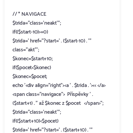
//
* NAVIGACE
$trida="class='neakt'";
if(($start-10)>=0)
$trida=' href="?start=' . ($start-10) . '"
class="akt"';
$konec=$start+10;
if($pocet<$konec)
$konec=$pocet;
echo '<div align="right"><a ' . $trida . '><< </a>
<span class="navigace"> Příspěvky ' .
($start+1) . " až $konec z $pocet </span>";
$trida="class='neakt'";
if(($start+10)<$pocet)
$trida=' href="?start=' . ($start+10) . '"