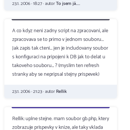
23.1. 2006 · 18:27 · autor
To jsem já.....
A co kdyz neni zadny script na zpracovani, ale
zpracovava se to primo v jednom souboru...
Jak zapis tak cteni... jen je includovany soubor
s konfiguraci na pripojeni k DB jak to delat u
takoveho souboru... ? (myslim ten refresh
stranky aby se nepripsal stejny prispevek)
23.1. 2006 · 21:23 · autor
Rellik
Rellik: uplne stejne. mam soubor gb.php, ktery
zobrazuje prispevky v knize, ale taky vklada