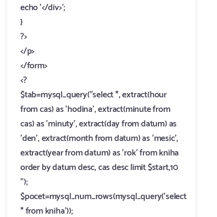
echo '</div>';
}
?>
</p>
</form>
<?
$tab=mysql_query("select *, extract(hour
from cas) as 'hodina', extract(minute from
cas) as 'minuty', extract(day from datum) as
'den', extract(month from datum) as 'mesic',
extract(year from datum) as 'rok' from kniha
order by datum desc, cas desc limit $start,10
");
$pocet=mysql_num_rows(mysql_query('select
* from kniha'));