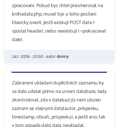
zpracovani. Pokud bys chtel presmerovat na
knihadata.php, musel bys u toho posilani
hlavicky overit, jestli existuji POST data (-
>poslat header), nebo neexistuji (->pokracovat
dale).
24.1. 2006 · 20:50 · autor
donny
Zabraneni ukladani duplicitnich zaznamu by
se dalo udelat primo na urovni databaze, tedy
zkontrolovat, zda v databazi jiz neni ulozen
zaznam se stejnymi daty(autor_prispevku,
timestamp, obsah_prispevku), a jestli ano, tak
v tom pripade dalsi data neukladat.