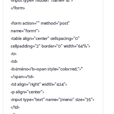
<input type="hidden" name="id">
</form>
<form action="" method="post"
name="form1">
<table align="center" cellspacing="0"
cellpadding="2" border="0" width="64%">
<tr>
<td>
<b>Jméno</b><span style="color:red;">*
</span></td>
<td align="right" width="424">
<p align="center">
<input type="text" name="jmeno" size="35">
</td>