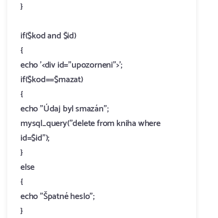
}
if($kod and $id)
{
echo '<div id="upozorneni">';
if($kod==$mazat)
{
echo "Údaj byl smazán";
mysql_query("delete from kniha where
id=$id");
}
else
{
echo "Špatné heslo";
}