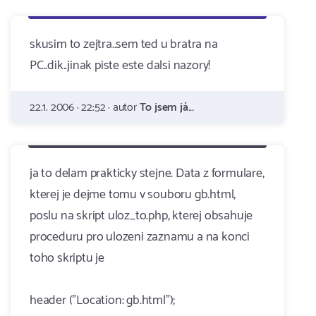
skusim to zejtra..sem ted u bratra na
PC..dik..jinak piste este dalsi nazory!
22.1. 2006 · 22:52 · autor
To jsem já...
ja to delam prakticky stejne. Data z formulare,
kterej je dejme tomu v souboru gb.html,
poslu na skript uloz_to.php, kterej obsahuje
proceduru pro ulozeni zaznamu a na konci
toho skriptu je
header ("Location: gb.html");