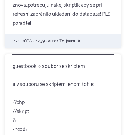
znova..potrebuju nakej skriptik aby se pri
refreshi zabránilo ukladani do databaze! PLS
poradte!
22.1. 2006 · 22:39 · autor
To jsem já...
guestbook -> soubor se skriptem
a v souboru se skriptem jenom tohle:
<?php
//skript
?>
<head>