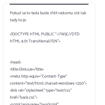
Pokud se to teda bude chtit nekomu cist tak
tady to je:
<!DOCTYPE HTML PUBLIC "-//W3C//DTD
HTML 4.01 Transitional//EN">
<head>
<title>Diskuze</title>
<meta http-equiv="Content-Type"
content="text/html; charset=windows-1250">
<link rel="stylesheet" type="text/css"
href="back.css">
<script language="JavaScript"