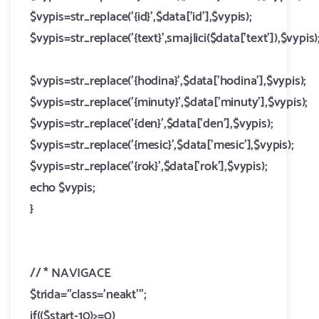
$vypis=str_replace('{id}',$data['id'],$vypis);
$vypis=str_replace('{text}',smajlici($data['text']),$vypis)
$vypis=str_replace('{hodina}',$data['hodina'],$vypis);
$vypis=str_replace('{minuty}',$data['minuty'],$vypis);
$vypis=str_replace('{den}',$data['den'],$vypis);
$vypis=str_replace('{mesic}',$data['mesic'],$vypis);
$vypis=str_replace('{rok}',$data['rok'],$vypis);
echo $vypis;
}
//
* NAVIGACE
$trida="class='neakt'";
if(($start-10)>=0)