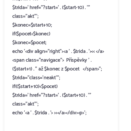
$trida=' href="?start=' . ($start-10) . '"
class="akt"';
$konec=$start+10;
if($pocet<$konec)
$konec=$pocet;
echo '<div align="right"><a ' . $trida . '><< </a>
<span class="navigace"> Příspěvky ' .
($start+1) . " až $konec z $pocet </span>";
$trida="class='neakt'";
if(($start+10)<$pocet)
$trida=' href="?start=' . ($start+10) . '"
class="akt"';
echo '<a ' . $trida . '> >></a></div><p>';