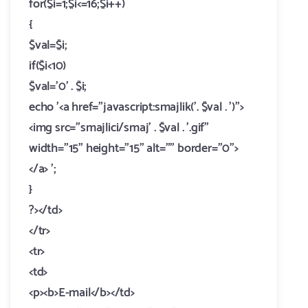
for($i=1;$i<=16;$i++)
{
$val=$i;
if($i<10)
$val='0' . $i;
echo '<a href="javascript:smajlik('. $val . ')">
<img src="smajlici/smaj' . $val . '.gif"
width="15" height="15" alt="" border="0">
</a> ';
}
?></td>
</tr>
<tr>
<td>
<p><b>E-mail</b></td>