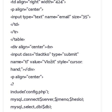
<td align="right" width="424">
<p align="center">
<input type="text" name="email" size="35">
</td>
</tr>
</table>
<div align="center"><br>
<input class="tlacitko" type="submit"
name="tl" value="Vložit" style="cursor:
hand;"></div>
<p align="center">
<?
include('config.php');
mysql_connect($server,$jmeno,$heslo);
mysql_select_db($db);