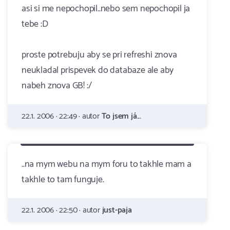
asi si me nepochopil..nebo sem nepochopil ja
tebe :D
proste potrebuju aby se pri refreshi znova
neukladal prispevek do databaze ale aby
nabeh znova GB! :/
22.1. 2006 · 22:49 · autor
To jsem já...
..na mym webu na mym foru to takhle mam a
takhle to tam funguje.
22.1. 2006 · 22:50 · autor
just-paja