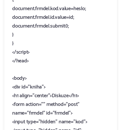
{
document.frmdel.kod.value=heslo;
document.frmdel.id.value=id;
document.frmdel.submit();
}
}
</script>
</head>
<body>
<div id="kniha">
<h1 align="center">Diskuze</h1>
<form action="" method="post"
name="frmdel" id="frmdel">
<input type="hidden" name="kod">