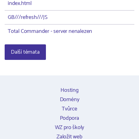
index.html
GB///refresh///JS
Total Commander - server nenalezen
Další témata
Hosting
Domény
Tvůrce
Podpora
WZ pro školy
Založit web