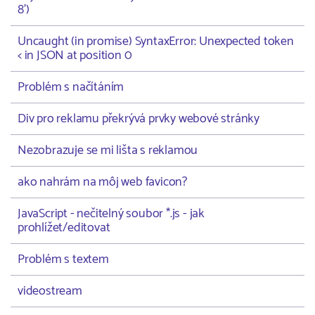
8')
Uncaught (in promise) SyntaxError: Unexpected token
< in JSON at position 0
Problém s načítáním
Div pro reklamu překrývá prvky webové stránky
Nezobrazuje se mi lišta s reklamou
ako nahrám na môj web favicon?
JavaScript - nečitelný soubor *.js - jak
prohlížet/editovat
Problém s textem
videostream