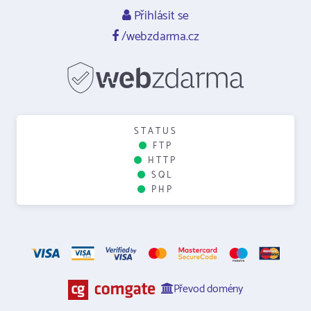
Přihlásit se
/webzdarma.cz
STATUS
FTP
HTTP
SQL
PHP
Převod domény