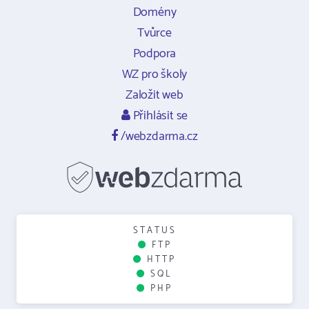
Domény
Tvůrce
Podpora
WZ pro školy
Založit web
Přihlásit se
/webzdarma.cz
STATUS
FTP
HTTP
SQL
PHP