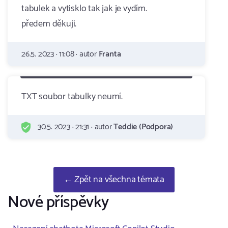
tabulek a vytisklo tak jak je vydím.
předem děkuji.
26.5. 2023 · 11:08 · autor
Franta
TXT soubor tabulky neumí.
30.5. 2023 · 21:31 · autor
Teddie (Podpora)
← Zpět na všechna témata
Nové příspěvky