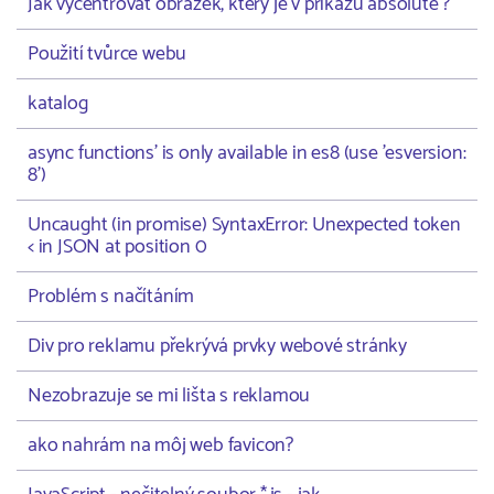
Jak vycentrovat obrazek, ktery je v prikazu absolute ?
Použití tvůrce webu
katalog
async functions' is only available in es8 (use 'esversion:
8')
Uncaught (in promise) SyntaxError: Unexpected token
< in JSON at position 0
Problém s načítáním
Div pro reklamu překrývá prvky webové stránky
Nezobrazuje se mi lišta s reklamou
ako nahrám na môj web favicon?