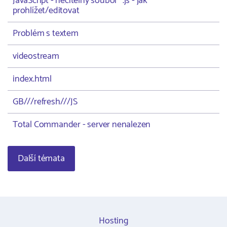
JavaScript - nečitelný soubor *.js - jak
prohlížet/editovat
Problém s textem
videostream
index.html
GB///refresh///JS
Total Commander - server nenalezen
Další témata
Hosting