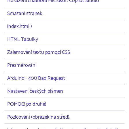
Nasazení chatbota Microsoft Copilot Studio
Smazani stranek
index.html )
HTML Tabulky
Zalamování textu pomocí CSS
Přesměrování
Arduino - 400 Bad Request
Nastavení českých písmen
POMOC! po druhé!
Pozicování (obrázek na střed).