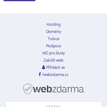
Hosting
Domény
Tvůrce
Podpora
WZ pro školy
Založit web
Přihlásit se
/webzdarma.cz