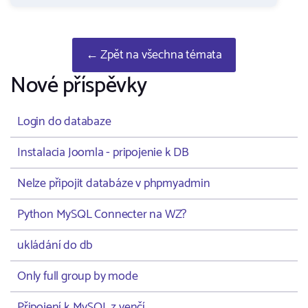
← Zpět na všechna témata
Nové příspěvky
Login do databaze
Instalacia Joomla - pripojenie k DB
Nelze připojit databáze v phpmyadmin
Python MySQL Connecter na WZ?
ukládání do db
Only full group by mode
Připojení k MySQL z venčí