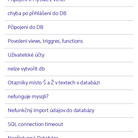
chyba po přihlášení do DB
Pčipojení do DB
Povoleni views, triggres, functions
Uživatelské účty
nelze vytvořit db
Otazníky místo Š a Ž v textech v databázi
nefunguje mysqli?
Nefunkčný import údajov do databázy
SQL connection timeout