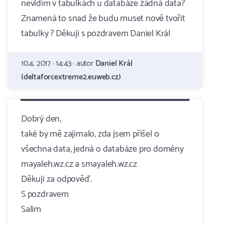
nevidím v tabulkách u databáze žádná data?
Znamená to snad že budu muset nově tvořit
tabulky ? Děkuji s pozdravem Daniel Král
10.4. 2017 · 14:43 · autor
Daniel Král
(deltaforcextreme2.euweb.cz)
Dobrý den,
také by mě zajímalo, zda jsem přišel o
všechna data, jedná o databáze pro domény
mayaleh.wz.cz a smayaleh.wz.cz
Děkuji za odpověď.
S pozdravem
Salim