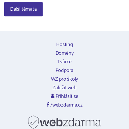
Další témata
Hosting
Domény
Tvůrce
Podpora
WZ pro školy
Založit web
Přihlásit se
/webzdarma.cz