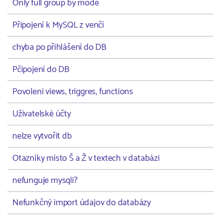
Only full group by mode
Připojení k MySQL z venčí
chyba po přihlášení do DB
Pčipojení do DB
Povoleni views, triggres, functions
Uživatelské účty
nelze vytvořit db
Otazníky místo Š a Ž v textech v databázi
nefunguje mysqli?
Nefunkčný import údajov do databázy