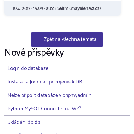
10.4. 2017 · 15:09 · autor
Salim (mayaleh.wz.cz)
← Zpět na všechna témata
Nové příspěvky
Login do databaze
Instalacia Joomla - pripojenie k DB
Nelze připojit databáze v phpmyadmin
Python MySQL Connecter na WZ?
ukládání do db