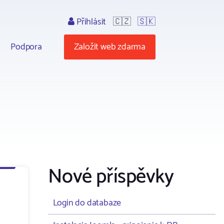
Přihlásit
🇨🇿
🇸🇰
Podpora
Založit web zdarma
Nové příspěvky
Login do databaze