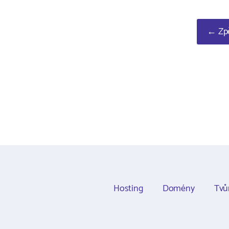
← Zpě
Hosting
Domény
Tvů