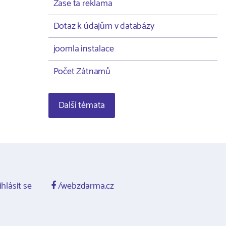
Zase ta reklama
Dotaz k údajům v databázy
joomla instalace
Počet Zátnamů
Další témata
ihlásit se
/webzdarma.cz