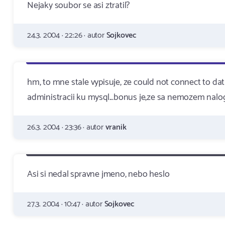
Nejaky soubor se asi ztratil?
24.3. 2004 · 22:26 · autor
Sojkovec
hm, to mne stale vypisuje, ze could not connect to da
administracii ku mysql...bonus je,ze sa nemozem nalogo
26.3. 2004 · 23:36 · autor
vranik
Asi si nedal spravne jmeno, nebo heslo
27.3. 2004 · 10:47 · autor
Sojkovec