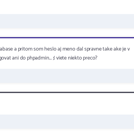
tabase a pritom som heslo aj meno dal spravne take ake je v
vat ani do phpadmin... ;( viete niekto preco?