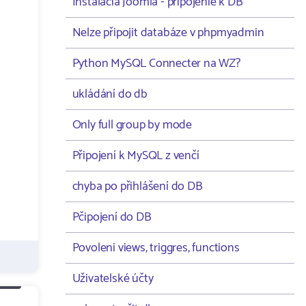
Instalacia Joomla - pripojenie k DB
Nelze připojit databáze v phpmyadmin
Python MySQL Connecter na WZ?
ukládání do db
Only full group by mode
Připojení k MySQL z venčí
chyba po přihlášení do DB
Pčipojení do DB
Povoleni views, triggres, functions
Uživatelské účty