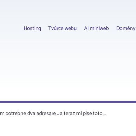
Hosting
Tvůrce webu
AI miniweb
Domény
m potrebne dva adresare .. a teraz mi pise toto ...