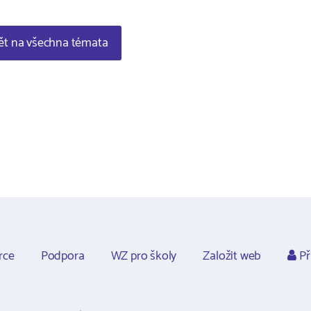
t na všechna témata
rce
Podpora
WZ pro školy
Založit web
Př