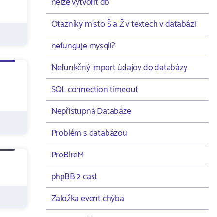
nelze vytvořit db
Otazníky místo Š a Ž v textech v databázi
nefunguje mysqli?
Nefunkčný import údajov do databázy
SQL connection timeout
Nepřístupná Databáze
Problém s databázou
ProBlreM
phpBB 2 cast
Záložka event chýba