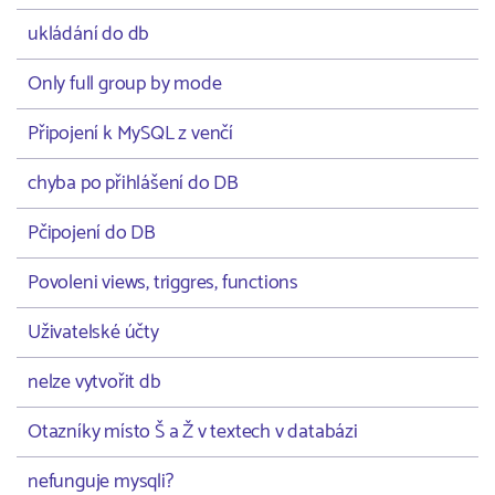
ukládání do db
Only full group by mode
Připojení k MySQL z venčí
chyba po přihlášení do DB
Pčipojení do DB
Povoleni views, triggres, functions
Uživatelské účty
nelze vytvořit db
Otazníky místo Š a Ž v textech v databázi
nefunguje mysqli?