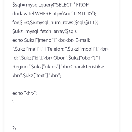
$sql = mysql_query("SELECT * FROM
dodavatel WHERE atp='Ano' LIMIT 10");
for($i=0;$i<mysql_num_rows($sql);$i++){
$ukz=mysql_fetch_array($sql);
echo $ukz["jmeno"]." <br><br> E-mail:
".$ukz["mail"]." | Telefon: ".$ukz["mobil"]." <br>
Id: ".$ukz["id"]."<br> Obor ".$ukz["obor"]." |
Region ".$ukz["okres"]."<br>Charakteristika:
<br>".$ukz["text"]."<br>";
echo "<hr>";
}
?>