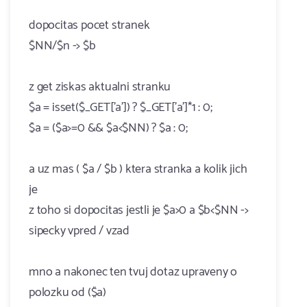
dopocitas pocet stranek
$NN/$n -> $b
z get ziskas aktualni stranku
$a = isset($_GET['a']) ? $_GET['a']*1 : 0;
$a = ($a>=0 && $a<$NN) ? $a : 0;
a uz mas ( $a / $b ) ktera stranka a kolik jich
je
z toho si dopocitas jestli je $a>0 a $b<$NN ->
sipecky vpred / vzad
mno a nakonec ten tvuj dotaz upraveny o
polozku od ($a)