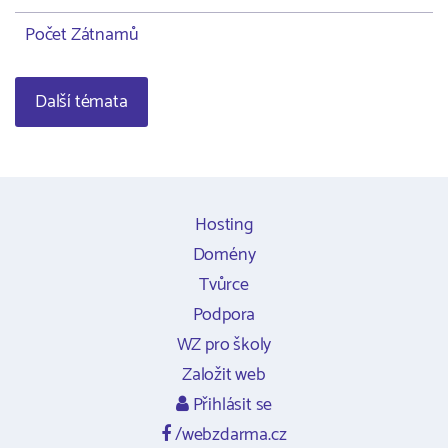
Počet Zátnamů
Další témata
Hosting
Domény
Tvůrce
Podpora
WZ pro školy
Založit web
Přihlásit se
/webzdarma.cz