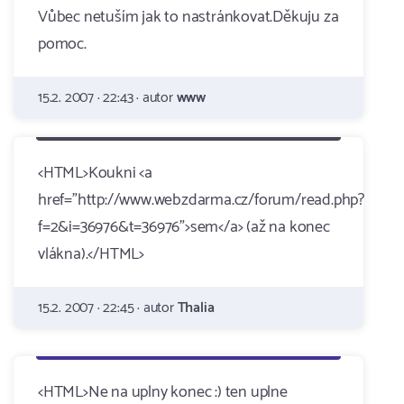
Vůbec netuším jak to nastránkovat.Děkuju za
pomoc.
15.2. 2007 · 22:43 · autor
www
<HTML>Koukni <a
href="http://www.webzdarma.cz/forum/read.php?
f=2&i=36976&t=36976">sem</a> (až na konec
vlákna).</HTML>
15.2. 2007 · 22:45 · autor
Thalia
<HTML>Ne na uplny konec :) ten uplne