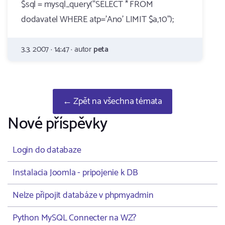
$sql = mysql_query("SELECT * FROM
dodavatel WHERE atp='Ano' LIMIT $a,10");
3.3. 2007 · 14:47 · autor
peta
← Zpět na všechna témata
Nové příspěvky
Login do databaze
Instalacia Joomla - pripojenie k DB
Nelze připojit databáze v phpmyadmin
Python MySQL Connecter na WZ?