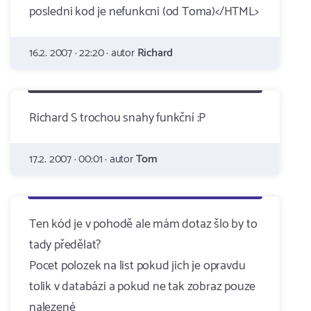
posledni kod je nefunkcni (od Toma)</HTML>
16.2. 2007 · 22:20 · autor
Richard
Richard S trochou snahy funkční :P
17.2. 2007 · 00:01 · autor
Tom
Ten kód je v pohodě ale mám dotaz šlo by to
tady předělat?
Pocet polozek na list pokud jich je opravdu
tolik v databázi a pokud ne tak zobraz pouze
nalezené