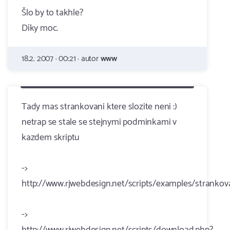
Šlo by to takhle?
Díky moc.
18.2. 2007 · 00:21 · autor
www
Tady mas strankovani ktere slozite neni :)
netrap se stale se stejnymi podminkami v
kazdem skriptu
->
http://www.rjwebdesign.net/scripts/examples/strankov
->