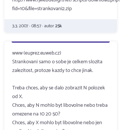
http://www.rjwebdesign.net/scripts/download.php?
fid=10&file=strankovani2.zip
3.3. 2007 · 08:57 · autor
25k
www (euprez.euweb.cz)
Strankovani samo o sobe je celkem slozita
zalezitost, protoze kazdy to chce jinak.
Treba chces, aby se dalo zobrazit N polozek
od X.
Chces, aby N mohlo byt libovolne nebo treba
omezene na 10 20 50?
Chces, aby X mohlo byt libovolne nebo jen