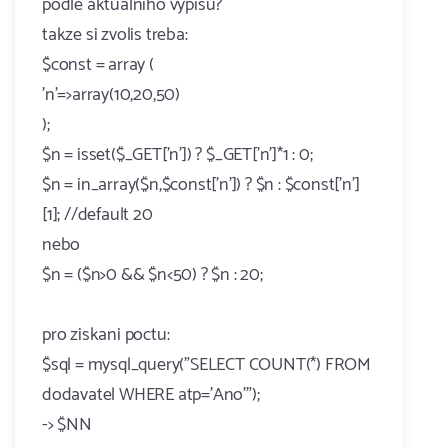
podle aktualniho vypisu?
takze si zvolis treba:
$const = array (
'n'=>array(10,20,50)
);
$n = isset($_GET['n']) ? $_GET['n']*1 : 0;
$n = in_array($n,$const['n']) ? $n : $const['n']
[1]; //default 20
nebo
$n = ($n>0 && $n<50) ? $n : 20;
pro ziskani poctu:
$sql = mysql_query("SELECT COUNT(*) FROM
dodavatel WHERE atp='Ano'");
-> $NN