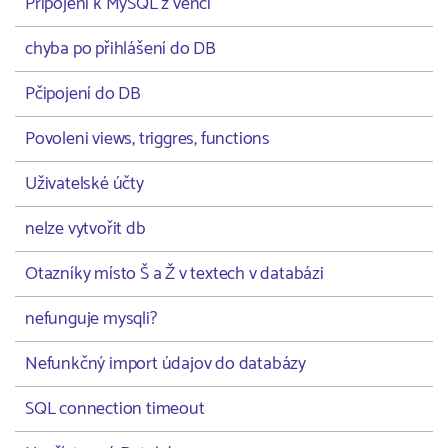
Připojení k MySQL z venčí
chyba po přihlášení do DB
Pčipojení do DB
Povoleni views, triggres, functions
Uživatelské účty
nelze vytvořit db
Otazníky místo Š a Ž v textech v databázi
nefunguje mysqli?
Nefunkčný import údajov do databázy
SQL connection timeout