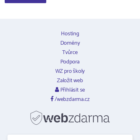
Hosting
Domény
Tvůrce
Podpora
WZ pro školy
Založit web
Přihlásit se
/webzdarma.cz