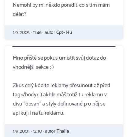
Nemohl by mi někdo poradit, co s tím mám
dělat?
1.9. 2005 · 11:46 · autor
Cpt- Hu
Mno příště se pokus umístit svůj dotaz do
vhodnější sekce ;-)
Zkus celý kód té reklamy přesunout až před
tag </body>. Takhle máš totiž tu reklamu v
divu "obsah" a styly definované pro něj se
aplikují i na tu reklamu.
1.9. 2005 · 12:10 · autor
Thalia