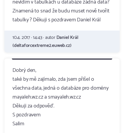
nevidím v tabulkách u databáze žádná data?
Znamená to snad že budu muset nově tvořit
tabulky ? Děkuji s pozdravem Daniel Král
10.4. 2017 · 14:43 · autor
Daniel Král
(deltaforcextreme2.euweb.cz)
Dobrý den,
také by mě zajímalo, zda jsem přišel o
všechna data, jedná o databáze pro domény
mayaleh.wz.cz a smayaleh.wz.cz
Děkuji za odpověď.
S pozdravem
Salim