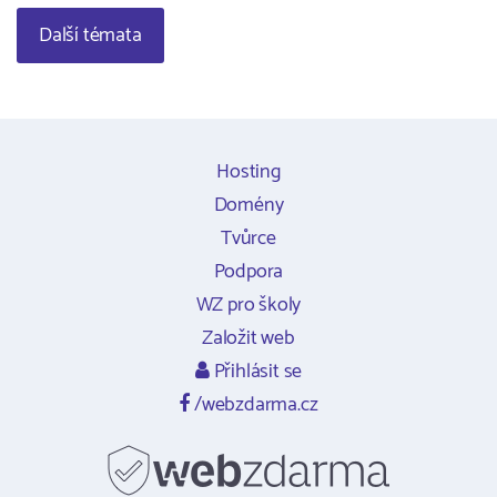
Další témata
Hosting
Domény
Tvůrce
Podpora
WZ pro školy
Založit web
Přihlásit se
/webzdarma.cz