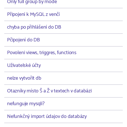
Only full group by mode
Připojení k MySQL z venčí
chyba po přihlášení do DB
Pčipojení do DB
Povoleni views, triggres, functions
Uživatelské účty
nelze vytvořit db
Otazníky místo Š a Ž v textech v databázi
nefunguje mysqli?
Nefunkčný import údajov do databázy