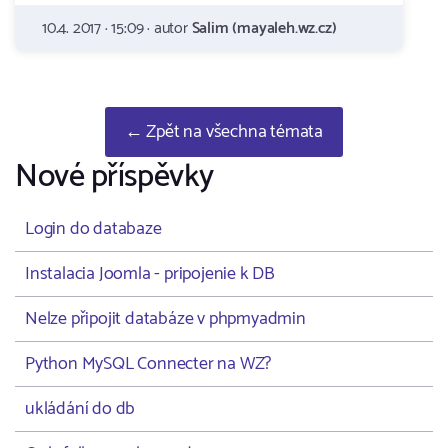
10.4. 2017 · 15:09 · autor
Salim (mayaleh.wz.cz)
← Zpět na všechna témata
Nové příspěvky
Login do databaze
Instalacia Joomla - pripojenie k DB
Nelze připojit databáze v phpmyadmin
Python MySQL Connecter na WZ?
ukládání do db