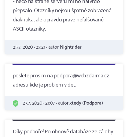
- něco na straně serveru mi ho natvrdo
přepsalo. Otazníky nejsou špatně zobrazená
diakritika, ale opravdu pravé nefalšované
ASCII otazníky.
25.7. 2020 · 23:21 · autor
Nightrider
poslete prosim na podpora@webzdarma.cz
adresu kde je problem videt.
27.7. 2020 · 21:07 · autor
xtedy (Podpora)
Díky podpoře! Po obnově databáze ze zálohy