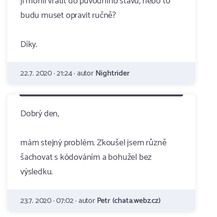
ji mohli vrátit do původního stavu, nebo to
budu muset opravit ručně?
Díky.
22.7. 2020 · 21:24 · autor
Nightrider
Dobrý den,
mám stejný problém. Zkoušel jsem různě
šachovat s kódováním a bohužel bez
výsledku.
23.7. 2020 · 07:02 · autor
Petr (chata.webz.cz)