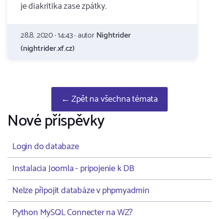
je diakritika zase zpátky.
28.8. 2020 · 14:43 · autor
Nightrider
(nightrider.xf.cz)
← Zpět na všechna témata
Nové příspěvky
Login do databaze
Instalacia Joomla - pripojenie k DB
Nelze připojit databáze v phpmyadmin
Python MySQL Connecter na WZ?