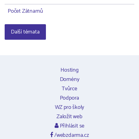
Počet Zátnamů
Další témata
Hosting
Domény
Tvůrce
Podpora
WZ pro školy
Založit web
Přihlásit se
/webzdarma.cz