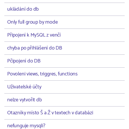
ukládání do db
Only full group by mode
Připojení k MySQL z venčí
chyba po přihlášení do DB
Pčipojení do DB
Povoleni views, triggres, functions
Uživatelské účty
nelze vytvořit db
Otazníky místo Š a Ž v textech v databázi
nefunguje mysqli?