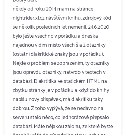
Dobrý den,
někdy od roku 2014 mám na stránce
nightrider.xf.cz návštěvní knihu, zdrojový kód
se několik posledních let neměnil. 24.6.2020
bylo ještě všechno v pořádku a dneska
najednou vidím místo všech š a ž otazníky
(ostatní diakritické znaky jsou v pořádku).
Nejde o problém se zobrazením, ty otazníky
jsou opravdu otazníky, natvrdo v textech v
databázi. Diakrtitika ve statickém HTML na
zbytku stránky je v pořádku a když do knihy
napíšu nový příspěvek, má diakritiku taky
dobrou. Z toho vyplývá, že se nedávno na
serveru stalo něco, co jednorázově přepsalo
databázi. Máte nějakou zálohu, ze které byste