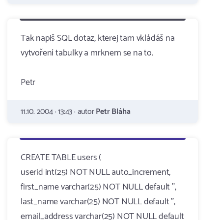
Tak napiš SQL dotaz, kterej tam vkládáš na
vytvoření tabulky a mrknem se na to.
Petr
11.10. 2004 · 13:43 · autor
Petr Bláha
CREATE TABLE users (
userid int(25) NOT NULL auto_increment,
first_name varchar(25) NOT NULL default '',
last_name varchar(25) NOT NULL default '',
email_address varchar(25) NOT NULL default