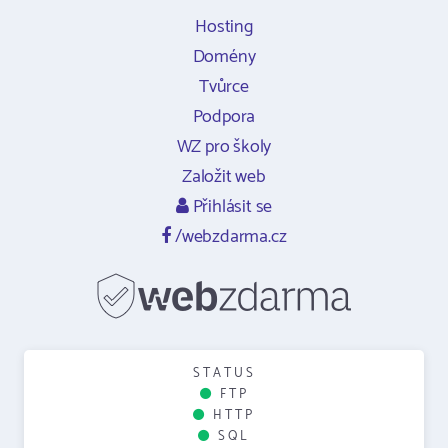
Hosting
Domény
Tvůrce
Podpora
WZ pro školy
Založit web
Přihlásit se
/webzdarma.cz
STATUS
FTP
HTTP
SQL