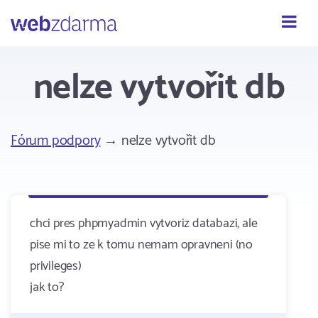
Webzdarma
nelze vytvořit db
Fórum podpory
→ nelze vytvořit db
chci pres phpmyadmin vytvoriz databazi, ale
pise mi to ze k tomu nemam opravneni (no
privileges)
jak to?