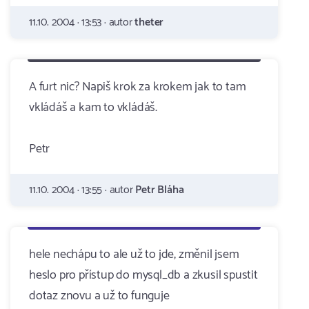
11.10. 2004 · 13:53 · autor
theter
A furt nic? Napiš krok za krokem jak to tam
vkládáš a kam to vkládáš.
Petr
11.10. 2004 · 13:55 · autor
Petr Bláha
hele nechápu to ale už to jde, změnil jsem
heslo pro přístup do mysql_db a zkusil spustit
dotaz znovu a už to funguje