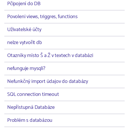
Pčipojení do DB
Povoleni views, triggres, functions
Uživatelské účty
nelze vytvořit db
Otazníky místo Š a Ž v textech v databázi
nefunguje mysqli?
Nefunkčný import údajov do databázy
SQL connection timeout
Nepřístupná Databáze
Problém s databázou