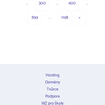
…
300
…
600
…
899
…
1198
»
Hosting
Domény
Tvůrce
Podpora
WZ pro školy