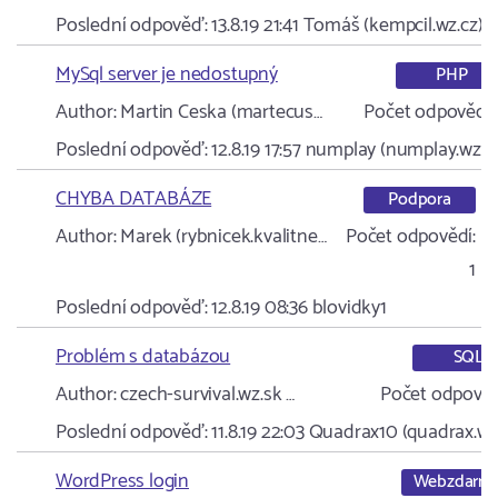
Poslední odpověď:
13.8.19 21:41
Tomáš (kempcil.wz.cz)
MySql server je nedostupný
PHP
Author:
Martin Ceska (martecus…
Počet odpovědí:
Poslední odpověď:
12.8.19 17:57
numplay (numplay.wz.s
CHYBA DATABÁZE
Podpora
Author:
Marek (rybnicek.kvalitne…
Počet odpovědí:
1
Poslední odpověď:
12.8.19 08:36
blovidky1
Problém s databázou
SQL
Author:
czech-survival.wz.sk …
Počet odpověd
Poslední odpověď:
11.8.19 22:03
Quadrax10 (quadrax.wz
WordPress login
Webzdarm