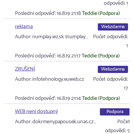
odpovědí:
1
Poslední odpověď:
16.8.19 21:18
Teddie (Podpora)
reklama
Webzdarma
Author:
numplay.wz.sk (numplay…
Počet odpovědí:
1
Poslední odpověď:
16.8.19 21:17
Teddie (Podpora)
ZRUŠENÍ
Webzdarma
Author:
infotehnology.euweb.cz
Počet odpovědí:
17
Poslední odpověď:
16.8.19 21:14
Teddie (Podpora)
WEB není dostupný
Podpora
Author:
dokrmenypapousek.unas.cz…
Počet
odpovědí:
9