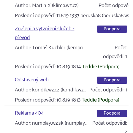
Author:
Martin X (klima.wz.cz)
Počet odpovědí
Poslední odpověď:
11.8.19 13:37
beruska8 (beruska8.wz.c
Zrušení a vytvoření služeb -
Podpora
převod
Author:
Tomáš Kuchler (kempcil…
Počet
odpovědí:
1
Poslední odpověď:
10.8.19 18:14
Teddie (Podpora)
Odstavený web
Podpora
Author:
kondik.wz.cz (kondik.wz…
Počet odpovědí:
1
Poslední odpověď:
10.8.19 18:13
Teddie (Podpora)
Reklama 404
Podpora
Author:
numplay.wz.sk (numplay…
Počet odpovědí:
2