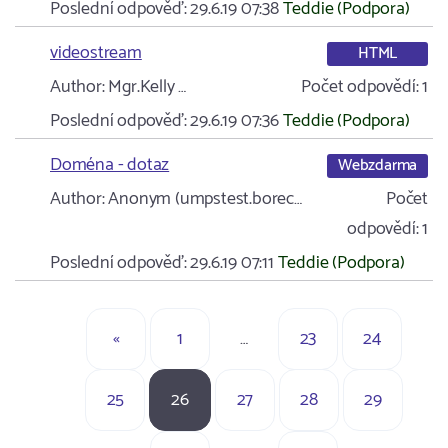
Poslední odpověď:
29.6.19 07:38
Teddie (Podpora)
videostream
HTML
Author:
Mgr.Kelly …
Počet odpovědí:
1
Poslední odpověď:
29.6.19 07:36
Teddie (Podpora)
Doména - dotaz
Webzdarma
Author:
Anonym (umpstest.borec…
Počet
odpovědí:
1
Poslední odpověď:
29.6.19 07:11
Teddie (Podpora)
«
1
…
23
24
25
26
27
28
29