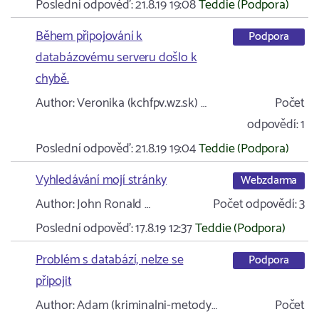
Poslední odpověď:
21.8.19 19:08
Teddie (Podpora)
Během připojování k
Podpora
databázovému serveru došlo k
chybě.
Author:
Veronika (kchfpv.wz.sk) …
Počet
odpovědí:
1
Poslední odpověď:
21.8.19 19:04
Teddie (Podpora)
Vyhledávání mojí stránky
Webzdarma
Author:
John Ronald …
Počet odpovědí:
3
Poslední odpověď:
17.8.19 12:37
Teddie (Podpora)
Problém s databází, nelze se
Podpora
připojit
Author:
Adam (kriminalni-metody…
Počet