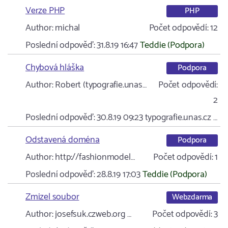
Verze PHP
PHP
Author:
michal
Počet odpovědí:
12
Poslední odpověď:
31.8.19 16:47
Teddie (Podpora)
Chybová hláška
Podpora
Author:
Robert (typografie.unas…
Počet odpovědí:
2
Poslední odpověď:
30.8.19 09:23
typografie.unas.cz …
Odstavená doména
Podpora
Author:
http://fashionmodel…
Počet odpovědí:
1
Poslední odpověď:
28.8.19 17:03
Teddie (Podpora)
Zmizel soubor
Webzdarma
Author:
josefsuk.czweb.org …
Počet odpovědí:
3