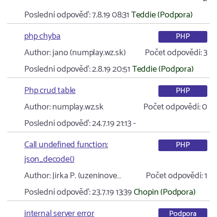
Poslední odpověď:
7.8.19 08:31
Teddie (Podpora)
php chyba
PHP
Author:
jano (numplay.wz.sk)
Počet odpovědí:
3
Poslední odpověď:
2.8.19 20:51
Teddie (Podpora)
Php crud table
PHP
Author:
numplay.wz.sk
Počet odpovědí:
0
Poslední odpověď:
24.7.19 21:13
-
Call undefined function:
PHP
json_decode()
Author:
Jirka P. (uzeninove…
Počet odpovědí:
1
Poslední odpověď:
23.7.19 13:39
Chopin (Podpora)
internal server error
Podpora