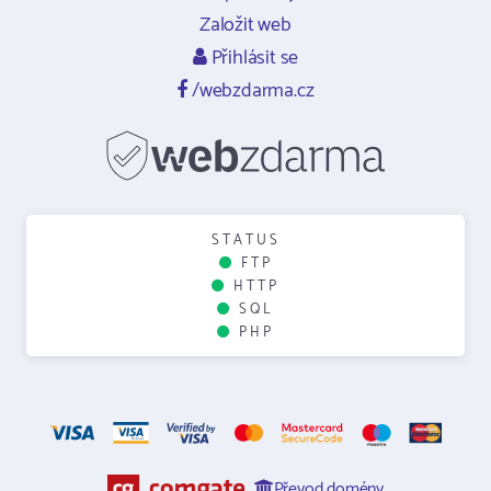
Založit web
Přihlásit se
/webzdarma.cz
STATUS
FTP
HTTP
SQL
PHP
Převod domény