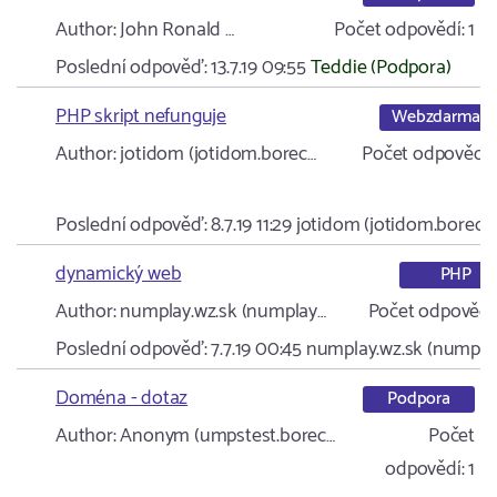
Author:
John Ronald …
Počet odpovědí:
1
Poslední odpověď:
13.7.19 09:55
Teddie (Podpora)
PHP skript nefunguje
Webzdarma
Author:
jotidom (jotidom.borec…
Počet odpovědí:
2
Poslední odpověď:
8.7.19 11:29
jotidom (jotidom.borec…
dynamický web
PHP
Author:
numplay.wz.sk (numplay…
Počet odpovědí
Poslední odpověď:
7.7.19 00:45
numplay.wz.sk (numpla
Doména - dotaz
Podpora
Author:
Anonym (umpstest.borec…
Počet
odpovědí:
1