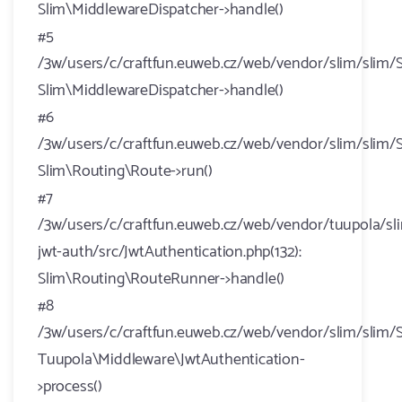
Slim\MiddlewareDispatcher->handle()
#5
/3w/users/c/craftfun.euweb.cz/web/vendor/slim/slim/S
Slim\MiddlewareDispatcher->handle()
#6
/3w/users/c/craftfun.euweb.cz/web/vendor/slim/slim/
Slim\Routing\Route->run()
#7
/3w/users/c/craftfun.euweb.cz/web/vendor/tuupola/sl
jwt-auth/src/JwtAuthentication.php(132):
Slim\Routing\RouteRunner->handle()
#8
/3w/users/c/craftfun.euweb.cz/web/vendor/slim/slim/S
Tuupola\Middleware\JwtAuthentication-
>process()