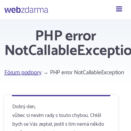
Webzdarma
PHP error
NotCallableExcepti
Fórum podpory
→ PHP error NotCallableException
Dobrý den,
vůbec si nevím rady s touto chybou. Chtěl
bych se Vás zeptat, jestli s tím nemá někdo