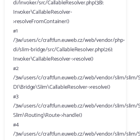
di/invoker/src/CallableResolver.php(38):
Invoker\CallableResolver-
>resolveFromContainer()
#1
/3w/users/c/craftfun.euweb.cz/web/vendor/php-
di/slim-bridge/src/CallableResolver.php(26):
Invoker\CallableResolver->resolve()
#2
/3w/users/c/craftfun.euweb.cz/web/vendor/slim/slim/S
DI\Bridge\Slim\CallableResolver->resolve()
#3
/3w/users/c/craftfun.euweb.cz/web/vendor/slim/slim/S
Slim\Routing\Route->handle()
#4
/3w/users/c/craftfun.euweb.cz/web/vendor/slim/slim/S