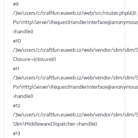
#9
/3w/users/c/craftfun.euweb.cz/web/src/routes.php(43):
Psr\Http\Server\RequestHandlerInterface@anonymous
>handle()
#10
/3w/users/c/craftfun.euweb.cz/web/vendor/slim/slim/S
Closure->{closure}()
#11
/3w/users/c/craftfun.euweb.cz/web/vendor/slim/slim/S
Psr\Http\Server\RequestHandlerInterface@anonymous
>handle()
#12
/3w/users/c/craftfun.euweb.cz/web/vendor/slim/slim/S
Slim\MiddlewareDispatcher->handle()
#13