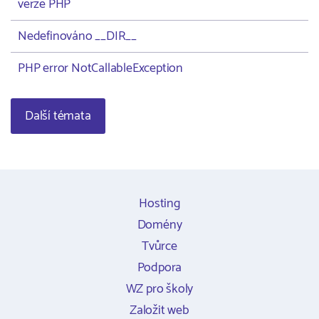
verze PHP
Nedefinováno __DIR__
PHP error NotCallableException
Další témata
Hosting
Domény
Tvůrce
Podpora
WZ pro školy
Založit web