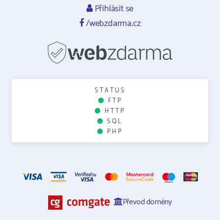
Přihlásit se
/webzdarma.cz
STATUS
FTP
HTTP
SQL
PHP
Převod domény