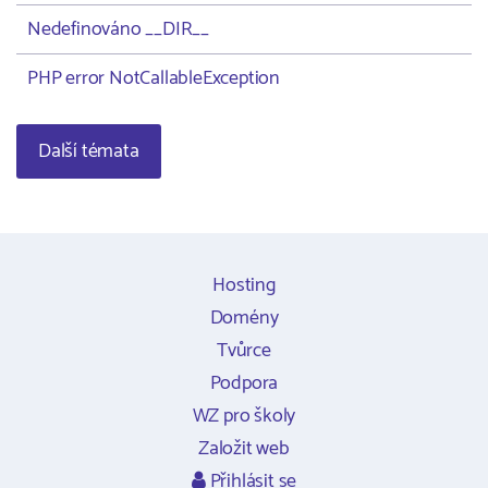
Nedefinováno __DIR__
PHP error NotCallableException
Další témata
Hosting
Domény
Tvůrce
Podpora
WZ pro školy
Založit web
Přihlásit se