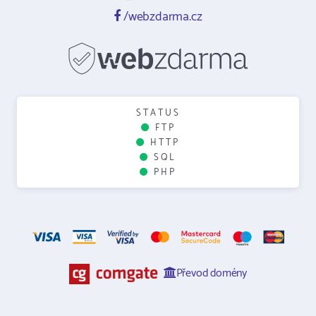
/webzdarma.cz
STATUS
FTP
HTTP
SQL
PHP
Převod domény