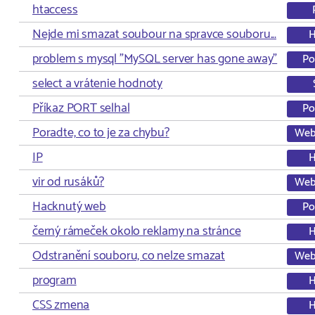
htaccess
Nejde mi smazat soubour na spravce souboru...
problem s mysql "MySQL server has gone away"
Po
select a vrátenie hodnoty
Příkaz PORT selhal
Po
Poradte, co to je za chybu?
Web
IP
vir od rusáků?
Web
Hacknutý web
Po
černý rámeček okolo reklamy na stránce
Odstranění souboru, co nelze smazat
Web
program
CSS zmena