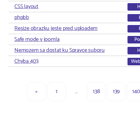
CSS layout
phpbb
Resize obrazku jeste pred uploadem
Safe mode v joomla
Po
Nemozem sa dostat ku Spravce suboru
Chyba 403
Web
«
1
…
138
139
14