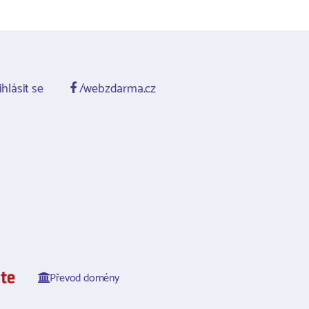
ihlásit se
/webzdarma.cz
Převod domény