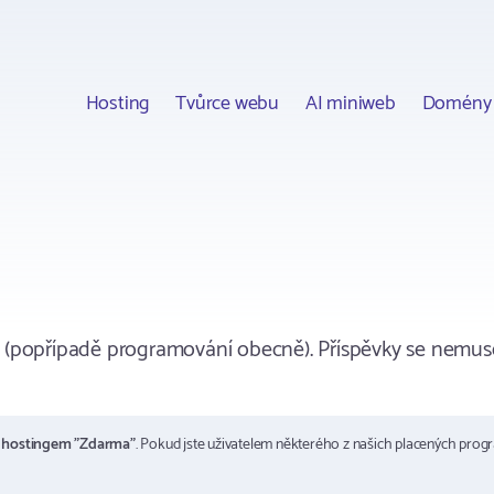
Hosting
Tvůrce webu
AI miniweb
Domény
 (popřípadě programování obecně). Příspěvky se nemuse
m
hostingem "Zdarma"
. Pokud jste uživatelem některého z našich placených prog