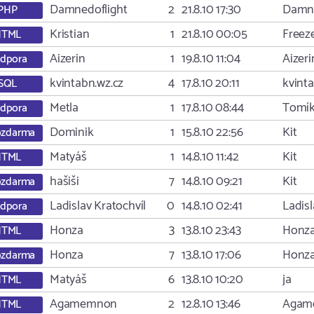
Damnedoflight
2
21.8.10 17:30
Damne
PHP
Kristian
1
21.8.10 00:05
Freez
HTML
Aizerin
1
19.8.10 11:04
Aizeri
dpora
kvintabn.wz.cz
4
17.8.10 20:11
kvint
SQL
Metla
1
17.8.10 08:44
Tomí
dpora
Dominik
1
15.8.10 22:56
Kit
zdarma
Matyáš
1
14.8.10 11:42
Kit
HTML
hašiši
7
14.8.10 09:21
Kit
zdarma
Ladislav Kratochvíl
0
14.8.10 02:41
Ladisl
dpora
Honza
3
13.8.10 23:43
Honz
HTML
Honza
7
13.8.10 17:06
Honz
zdarma
Matyáš
6
13.8.10 10:20
ja
HTML
Agamemnon
2
12.8.10 13:46
Agam
HTML