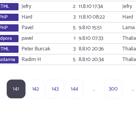
Jefry
2
11.8.10 17:34
Jefry
HTML
Hard
3
11.8.10 08:22
Hard
PHP
Pavel
5
9.8.10 15:51
Lama
PHP
pavel
1
9.8.10 07:33
Thalia
dpora
Peter Burcak
3
8.8.10 20:36
Thalia
HTML
Radim H
5
8.8.10 20:34
Thalia
zdarma
0
141
142
143
144
…
300
…