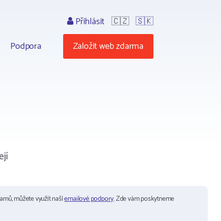
Přihlásit
🇨🇿
🇸🇰
Podpora
Založit web zdarma
jí
ramů, můžete využít naší
emailové podpory
. Zde vám poskytneme