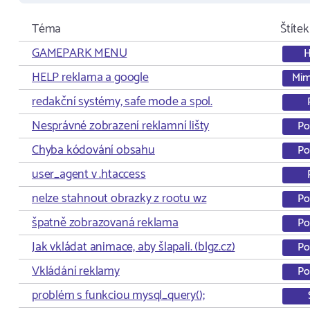
Téma
Štítek
GAMEPARK MENU
HELP reklama a google
Mim
redakční systémy, safe mode a spol.
Nesprávné zobrazení reklamní lišty
Po
Chyba kódování obsahu
Po
user_agent v .htaccess
nelze stahnout obrazky z rootu wz
Po
špatně zobrazovaná reklama
Po
Jak vkládat animace, aby šlapali. (blgz.cz)
Po
Vkládání reklamy
Po
problém s funkciou mysql_query();