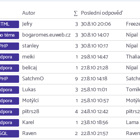
Autor
∑
Poslední odpověď
Jefry
3
30.8.10 20:06
Freez
HTML
bogaromes.euweb.cz
3
30.8.10 14:07
Nípal
o téma
stanley
3
30.8.10 10:17
Nípal
PHP
meiki
1
29.8.10 14:47
Thalia
dpora
belicaj
1
27.8.10 21:28
Nípal
dpora
SatchmO
9
27.8.10 14:18
Satc
PHP
Lukas
3
25.8.10 11:01
Tomí
dpora
Motýlci
1
25.8.10 10:57
Motýl
dpora
piitrs28
4
24.8.10 12:42
piitrs
dpora
Karel
1
23.8.10 18:56
Lama
dpora
Raven
2
22.8.10 21:57
Rave
SQL