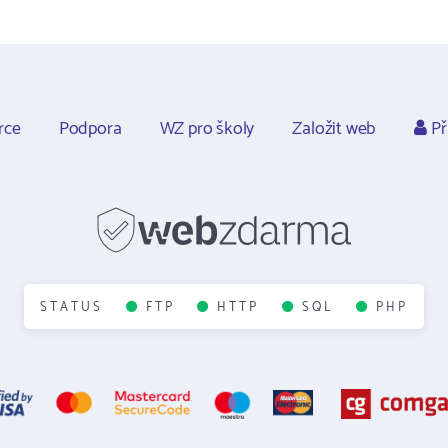
rce
Podpora
WZ pro školy
Založit web
Př
STATUS
FTP
HTTP
SQL
PHP