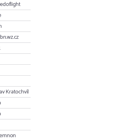
doflight
e
n
abn.wz.cz
k
av Kratochvíl
a
a
emnon