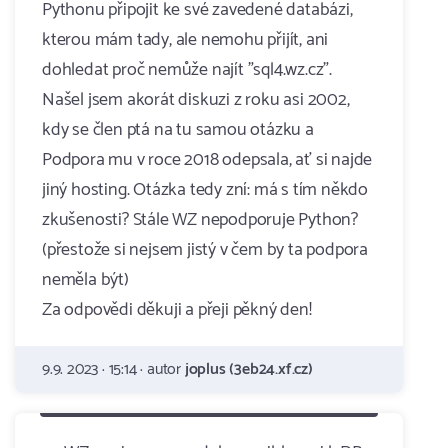
Pythonu připojit ke své zavedené databázi,
kterou mám tady, ale nemohu přijít, ani
dohledat proč nemůže najít "sql4.wz.cz".
Našel jsem akorát diskuzi z roku asi 2002,
kdy se člen ptá na tu samou otázku a
Podpora mu v roce 2018 odepsala, ať si najde
jiný hosting. Otázka tedy zní: má s tím někdo
zkušenosti? Stále WZ nepodporuje Python?
(přestože si nejsem jistý v čem by ta podpora
neměla být)
Za odpovědi děkuji a přeji pěkný den!
9.9. 2023 · 15:14 · autor
joplus (3eb24.xf.cz)