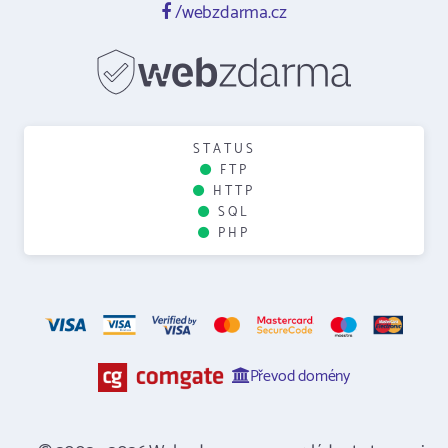
/webzdarma.cz
STATUS
FTP
HTTP
SQL
PHP
Převod domény