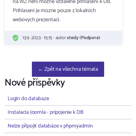
na WZ neni mozne vzdalene prihlaseni k DB.
Prihlaseni je mozne pouze z lokalnich
webovych prezentaci.
13.9. 2023 · 15:15 · autor
xtedy (Podpora)
← Zpět na všechna témata
Nové příspěvky
Login do databaze
Instalacia Joomla - pripojenie k DB
Nelze připojit databáze v phpmyadmin