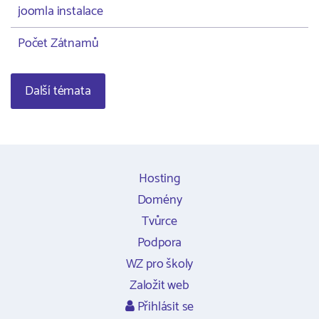
joomla instalace
Počet Zátnamů
Další témata
Hosting
Domény
Tvůrce
Podpora
WZ pro školy
Založit web
Přihlásit se