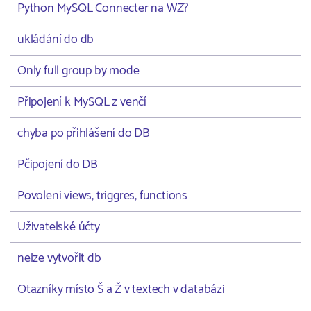
Python MySQL Connecter na WZ?
ukládání do db
Only full group by mode
Připojení k MySQL z venčí
chyba po přihlášení do DB
Pčipojení do DB
Povoleni views, triggres, functions
Uživatelské účty
nelze vytvořit db
Otazníky místo Š a Ž v textech v databázi