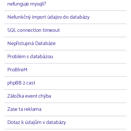
nefunguje mysqli?
Nefunkčný import údajov do databázy
SQL connection timeout
Nepřístupná Databáze
Problém s databázou
ProBlreM
phpBB 2 cast
Záložka event chýba
Zase ta reklama
Dotaz k údajům v databázy