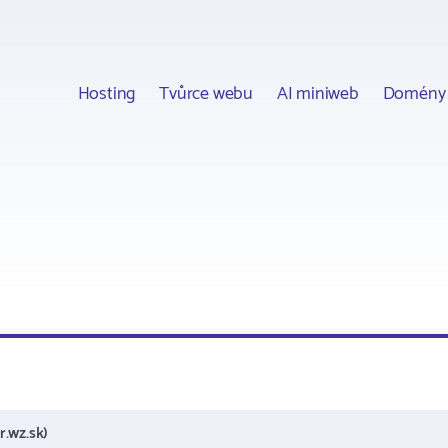
Hosting
Tvůrce webu
AI miniweb
Domény
.wz.sk)