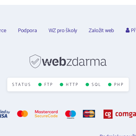
rce
Podpora
WZ pro školy
Založit web
Př
STATUS
FTP
HTTP
SQL
PHP