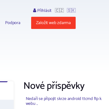
Přihlásit
🇨🇿
🇸🇰
Podpora
Založit web zdarma
Nové příspěvky
Nedaří se připojit skrze android ttcmd ftp k
webu ..