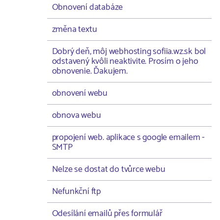
Obnovení databáze
změna textu
Dobrý deň, môj webhosting sofiia.wz.sk bol
odstavený kvôli neaktivite. Prosím o jeho
obnovenie. Ďakujem.
obnovení webu
obnova webu
propojení web. aplikace s google emailem -
SMTP
Nelze se dostat do tvůrce webu
Nefunkční ftp
Odesílání emailů přes formulář