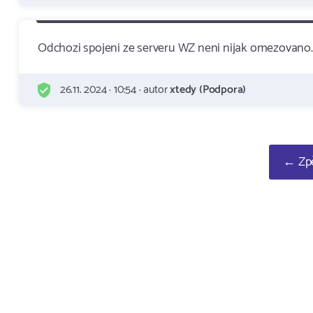
Odchozi spojeni ze serveru WZ neni nijak omezovano.
26.11. 2024 · 10:54 · autor
xtedy (Podpora)
← Zpě