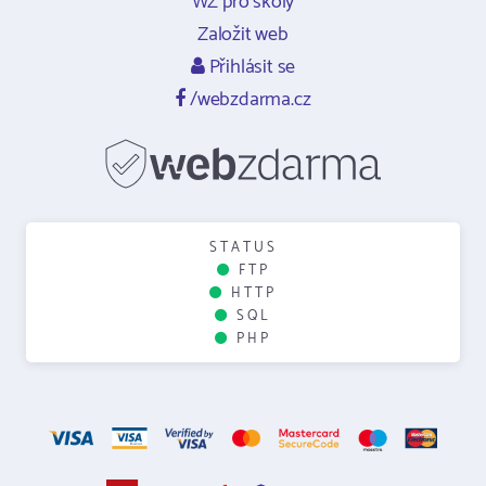
WZ pro školy
Založit web
Přihlásit se
/webzdarma.cz
STATUS
FTP
HTTP
SQL
PHP