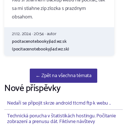
Ked si stiahnem backup webu na pocitac, tak
sa mi stiahne zip zlozka s prazdnym
obsahom.
21.12. 2024 · 20:54 · autor
pocitacenotebookyjl4d.wz.sk
(pocitacenotebookyjl4d.wz.sk)
← Zpět na všechna témata
Nové příspěvky
Nedaří se připojit skrze android ttcmd ftp k webu ..
Technická porucha v štatistikách hostingu. Počítanie
zobrazení a prenusu dát. Fiktívne návštevy