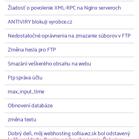
Žiadosť o povolenie XML-RPC na Nginx serveroch
ANTIVIRY blokuji vyrobce.cz
Nedostatočné oprávnenia na zmazanie súborov v FTP
Změna hesla pro FTP
Smazání veškerého obsahu na webu
Ftp správa účtu
max_input_time
Obnovení databáze
změna textu
Dobrý deň, môj webhosting sofiia.wz.sk bol odstavený