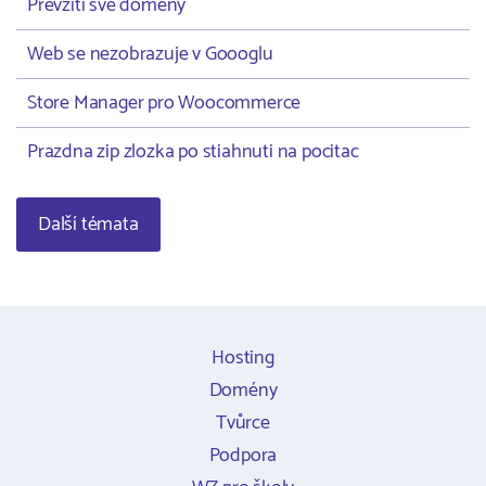
Převzití své domény
Web se nezobrazuje v Goooglu
Store Manager pro Woocommerce
Prazdna zip zlozka po stiahnuti na pocitac
Další témata
Hosting
Domény
Tvůrce
Podpora