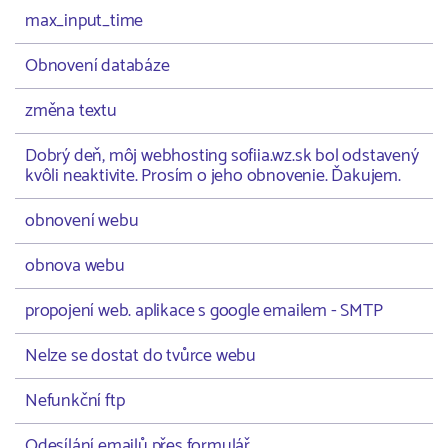
max_input_time
Obnovení databáze
změna textu
Dobrý deň, môj webhosting sofiia.wz.sk bol odstavený
kvôli neaktivite. Prosím o jeho obnovenie. Ďakujem.
obnovení webu
obnova webu
propojení web. aplikace s google emailem - SMTP
Nelze se dostat do tvůrce webu
Nefunkční ftp
Odesílání emailů přes formulář