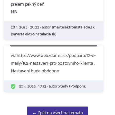
prejem pekný deň
NB
28.4. 2025 · 20:22 · autor
smartelektroinstalacia.sk
(smartelektroinstalacia.sk)
viz https://www.webzdarma.cz/podpora/12-e-
maily/182-nastaveni-pro-postovniho-klienta .
Nastaveni bude obdobne
30.4. 2025 · 10:33 · autor
xtedy (Podpora)
← Zpět na všechna témata