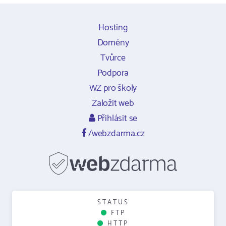
Hosting
Domény
Tvůrce
Podpora
WZ pro školy
Založit web
Přihlásit se
/webzdarma.cz
STATUS
FTP
HTTP