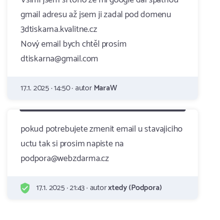
Všiml jsem si toho že mi google dal špatnou
gmail adresu až jsem ji zadal pod domenu
3dtiskarna.kvalitne.cz
Nový email bych chtěl prosím
dtiskarna@gmail.com
17.1. 2025 · 14:50 · autor
MaraW
pokud potrebujete zmenit email u stavajiciho
uctu tak si prosim napiste na
podpora@webzdarma.cz
17.1. 2025 · 21:43 · autor
xtedy (Podpora)