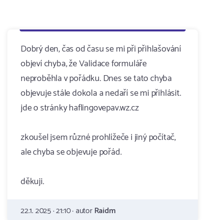
Dobrý den, čas od času se mi při přihlašování
objeví chyba, že Validace formuláře
neproběhla v pořádku. Dnes se tato chyba
objevuje stále dokola a nedaří se mi přihlásit.
jde o stránky haflingovepav.wz.cz
zkoušel jsem různé prohlížeče i jiný počítač,
ale chyba se objevuje pořád.
děkuji.
22.1. 2025 · 21:10 · autor
Raidm