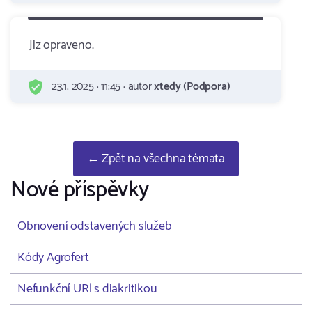
Jiz opraveno.
23.1. 2025 · 11:45 · autor
xtedy (Podpora)
← Zpět na všechna témata
Nové příspěvky
Obnovení odstavených služeb
Kódy Agrofert
Nefunkční URl s diakritikou