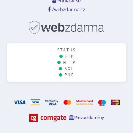
Přihlásit se
/webzdarma.cz
STATUS
FTP
HTTP
SQL
PHP
Převod domény