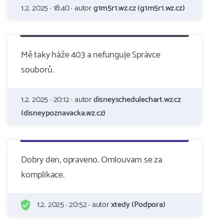
1.2. 2025 · 18:40 · autor
g1m5r1.wz.cz (g1m5r1.wz.cz)
Mě taky háže 403 a nefunguje Správce
souborů.
1.2. 2025 · 20:12 · autor
disneyschedulechart.wz.cz
(disneypoznavacka.wz.cz)
Dobry den, opraveno. Omlouvam se za
komplikace.
1.2. 2025 · 20:52 · autor
xtedy (Podpora)