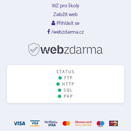
WZ pro školy
Založit web
Přihlásit se
/webzdarma.cz
STATUS
FTP
HTTP
SQL
PHP