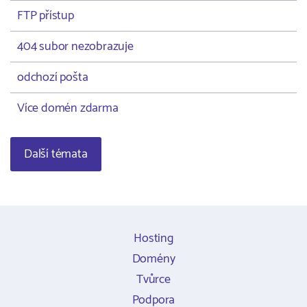
FTP přístup
404 subor nezobrazuje
odchozí pošta
Více domén zdarma
Další témata
Hosting
Domény
Tvůrce
Podpora