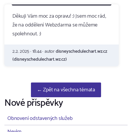
Děkuji Vám moc za opravu! :) Jsem moc rád,
že na oddělení Webzdarma se můžeme
spolehnout. :)
2.2. 2025 · 18:44 · autor
disneyschedulechart.wz.cz
(disneyschedulechart.wz.cz)
← Zpět na všechna témata
Nové příspěvky
Obnovení odstavených služeb
Nevím