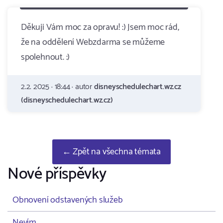
Děkuji Vám moc za opravu! :) Jsem moc rád,
že na oddělení Webzdarma se můžeme
spolehnout. :)
2.2. 2025 · 18:44 · autor
disneyschedulechart.wz.cz
(disneyschedulechart.wz.cz)
← Zpět na všechna témata
Nové příspěvky
Obnovení odstavených služeb
Nevím