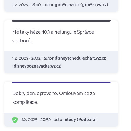
1.2. 2025 · 18:40 · autor
g1m5r1.wz.cz (g1m5r1.wz.cz)
Mě taky háže 403 a nefunguje Správce
souborů.
1.2. 2025 · 20:12 · autor
disneyschedulechart.wz.cz
(disneypoznavacka.wz.cz)
Dobry den, opraveno. Omlouvam se za
komplikace.
1.2. 2025 · 20:52 · autor
xtedy (Podpora)