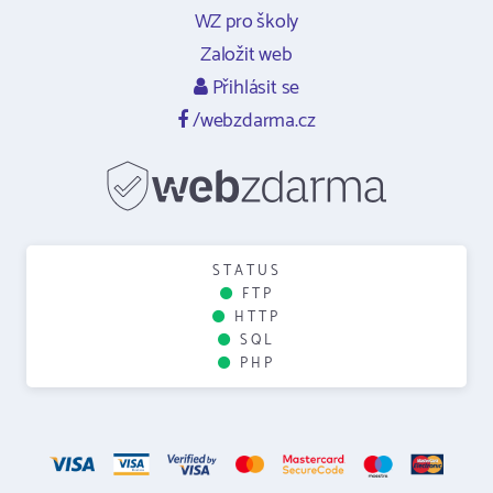
WZ pro školy
Založit web
Přihlásit se
/webzdarma.cz
STATUS
FTP
HTTP
SQL
PHP