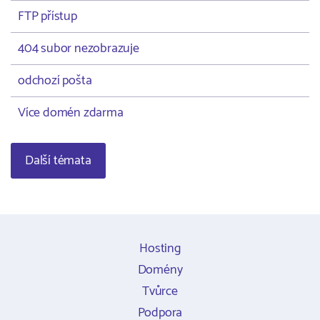
FTP přístup
404 subor nezobrazuje
odchozí pošta
Více domén zdarma
Další témata
Hosting
Domény
Tvůrce
Podpora