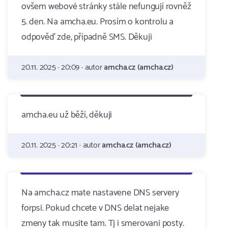
ovšem webové stránky stále nefungují rovněž
5. den. Na amcha.eu. Prosím o kontrolu a
odpověď zde, případně SMS. Děkuji
20.11. 2025 · 20:09 · autor
amcha.cz (amcha.cz)
amcha.eu už běží, děkuji
20.11. 2025 · 20:21 · autor
amcha.cz (amcha.cz)
Na amcha.cz mate nastavene DNS servery
forpsi. Pokud chcete v DNS delat nejake
zmeny tak musite tam. Tj i smerovani posty.