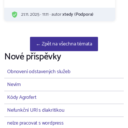
21.11. 2025 · 11:11 · autor
xtedy (Podpora)
← Zpět na všechna témata
Nové příspěvky
Obnovení odstavených služeb
Nevím
Kódy Agrofert
Nefunkční URl s diakritikou
nelze pracovat s wordpress