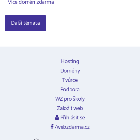
Více domén zdarma
Další témata
Hosting
Domény
Tvůrce
Podpora
WZ pro školy
Založit web
Přihlásit se
/webzdarma.cz