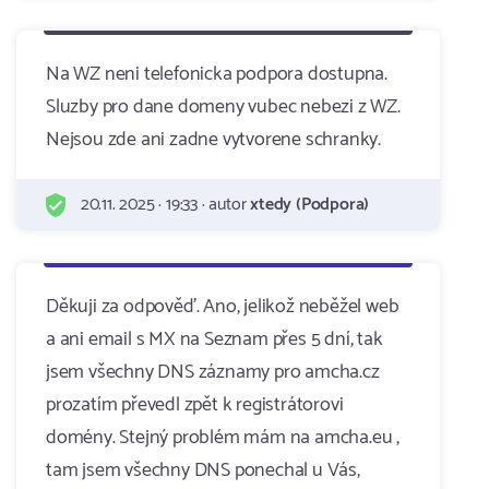
Na WZ neni telefonicka podpora dostupna.
Sluzby pro dane domeny vubec nebezi z WZ.
Nejsou zde ani zadne vytvorene schranky.
20.11. 2025 · 19:33 · autor
xtedy (Podpora)
Děkuji za odpověď. Ano, jelikož neběžel web
a ani email s MX na Seznam přes 5 dní, tak
jsem všechny DNS záznamy pro amcha.cz
prozatím převedl zpět k registrátorovi
domény. Stejný problém mám na amcha.eu ,
tam jsem všechny DNS ponechal u Vás,