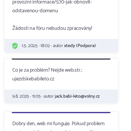
provozni-informace/570-jak-obnovit-
odstavenou-domenu
Žádosti na fóru nebudou zpracovány!
1.5. 2025 · 18:02 · autor
xtedy (Podpora)
Co je za problém? Nejde web.str.:
ujezdskebabileto.cz
9.8. 2025 · 11:05 · autor
jack.babi-leto@volny.cz
Dobry den, web mi funguje. Pokud problem