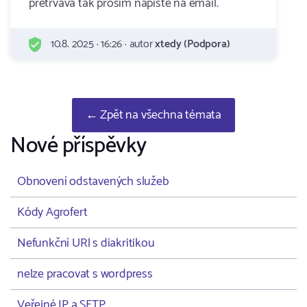
pretrvava tak prosim napiste na email.
10.8. 2025 · 16:26 · autor
xtedy (Podpora)
← Zpět na všechna témata
Nové příspěvky
Obnovení odstavených služeb
Kódy Agrofert
Nefunkční URl s diakritikou
nelze pracovat s wordpress
Veřejné IP a SFTP