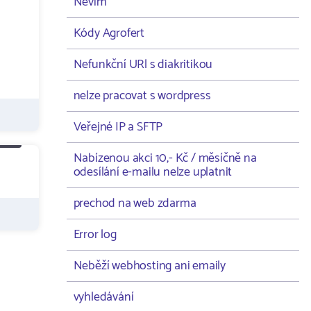
Nevím
Kódy Agrofert
Nefunkční URl s diakritikou
nelze pracovat s wordpress
Veřejné IP a SFTP
Nabízenou akci 10,- Kč / měsíčně na
odesílání e-mailu nelze uplatnit
prechod na web zdarma
Error log
Neběží webhosting ani emaily
vyhledávání