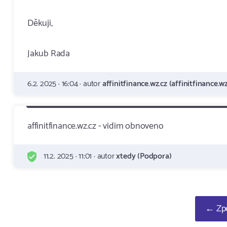
Děkuji,
Jakub Rada
6.2. 2025 · 16:04 · autor
affinitfinance.wz.cz (affinitfinance.wz
affinitfinance.wz.cz - vidim obnoveno
11.2. 2025 · 11:01 · autor
xtedy (Podpora)
← Zpě