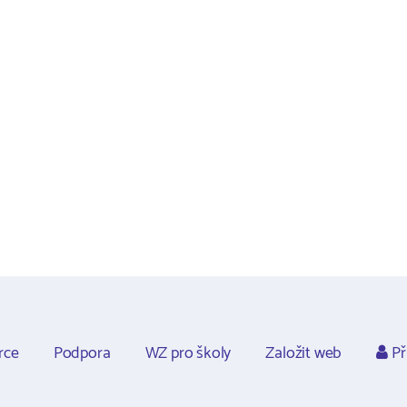
rce
Podpora
WZ pro školy
Založit web
Př