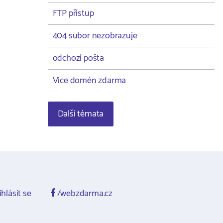
FTP přístup
404 subor nezobrazuje
odchozí pošta
Více domén zdarma
Další témata
ihlásit se
/webzdarma.cz