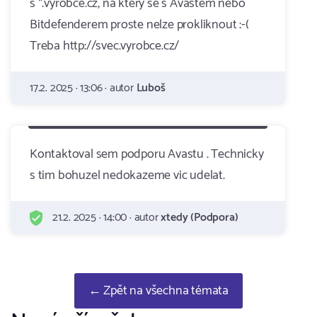
s *.vyrobce.cz, na ktery se s Avastem nebo
Bitdefenderem proste nelze prokliknout :-(
Treba http://svec.vyrobce.cz/
17.2. 2025 · 13:06 · autor
Luboš
Kontaktoval sem podporu Avastu . Technicky
s tim bohuzel nedokazeme vic udelat.
21.2. 2025 · 14:00 · autor
xtedy (Podpora)
← Zpět na všechna témata