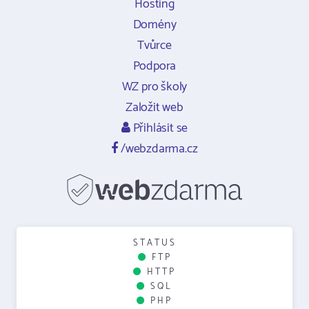
Hosting
Domény
Tvůrce
Podpora
WZ pro školy
Založit web
Přihlásit se
/webzdarma.cz
STATUS
FTP
HTTP
SQL
PHP