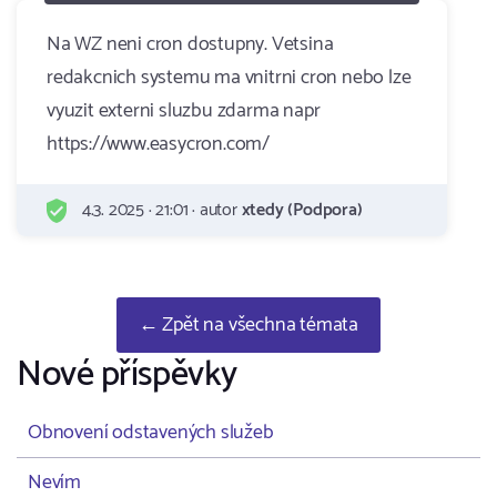
Na WZ neni cron dostupny. Vetsina
redakcnich systemu ma vnitrni cron nebo lze
vyuzit externi sluzbu zdarma napr
https://www.easycron.com/
4.3. 2025 · 21:01 · autor
xtedy (Podpora)
← Zpět na všechna témata
Nové příspěvky
Obnovení odstavených služeb
Nevím