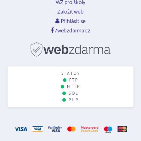
WZ pro školy
Založit web
Přihlásit se
/webzdarma.cz
STATUS
FTP
HTTP
SQL
PHP