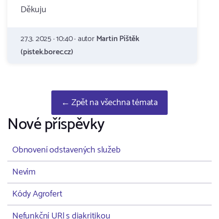
Děkuju
27.3. 2025 · 10:40 · autor
Martin Píštěk
(pistek.borec.cz)
← Zpět na všechna témata
Nové příspěvky
Obnovení odstavených služeb
Nevím
Kódy Agrofert
Nefunkční URl s diakritikou