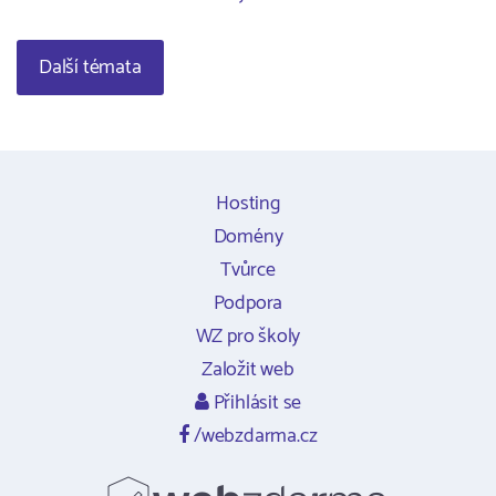
Další témata
Hosting
Domény
Tvůrce
Podpora
WZ pro školy
Založit web
Přihlásit se
/webzdarma.cz