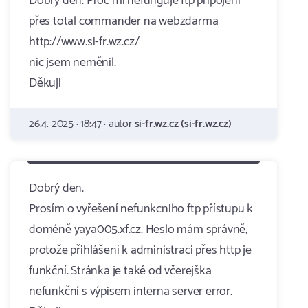
Dobrý den. Proč mi nefunguje ftp připojení
přes total commander na webzdarma
http://www.si-fr.wz.cz/
nic jsem neměnil.
Děkuji
26.4. 2025 · 18:47 · autor
si-fr.wz.cz (si-fr.wz.cz)
Dobrý den.
Prosím o vyřešení nefunkcniho ftp přístupu k
doméně yaya005.xf.cz. Heslo mám správně,
protože přihlášení k administraci přes http je
funkční. Stránka je také od včerejška
nefunkční s výpisem interna server error.