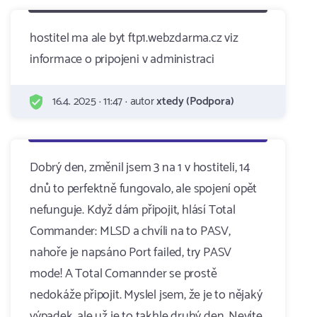
hostitel ma ale byt ftp1.webzdarma.cz viz
informace o pripojeni v administraci
16.4. 2025 · 11:47 · autor
xtedy (Podpora)
Dobrý den, změnil jsem 3 na 1 v hostiteli, 14
dnů to perfektně fungovalo, ale spojení opět
nefunguje. Když dám připojit, hlásí Total
Commander: MLSD a chvíli na to PASV,
nahoře je napsáno Port failed, try PASV
mode! A Total Comannder se prostě
nedokáže připojit. Myslel jsem, že je to nějaký
výpadek, ale už je to takhle druhý den. Nevíte