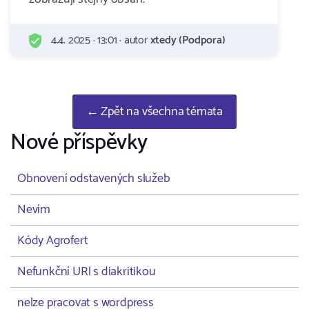
4.4. 2025 · 13:01 · autor
xtedy (Podpora)
← Zpět na všechna témata
Nové příspěvky
Obnovení odstavených služeb
Nevím
Kódy Agrofert
Nefunkční URl s diakritikou
nelze pracovat s wordpress