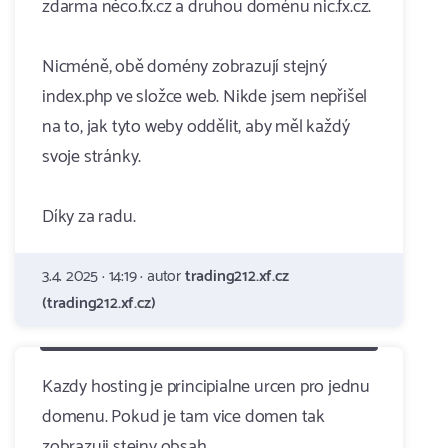
zdarma něco.fx.cz a druhou doménu nic.fx.cz.
Nicméně, obě domény zobrazují stejný
index.php ve složce web. Nikde jsem nepřišel
na to, jak tyto weby oddělit, aby měl každý
svoje stránky.
Díky za radu.
3.4. 2025 · 14:19 · autor
trading212.xf.cz
(trading212.xf.cz)
Kazdy hosting je principialne urcen pro jednu
domenu. Pokud je tam vice domen tak
zobrazuji stejny obsah.