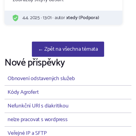
4.4. 2025 · 13:01 · autor
xtedy (Podpora)
← Zpět na všechna témata
Nové příspěvky
Obnovení odstavených služeb
Kódy Agrofert
Nefunkční URl s diakritikou
nelze pracovat s wordpress
Veřejné IP a SFTP