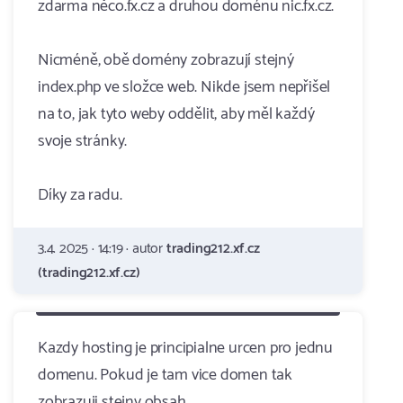
zdarma něco.fx.cz a druhou doménu nic.fx.cz.
Nicméně, obě domény zobrazují stejný
index.php ve složce web. Nikde jsem nepřišel
na to, jak tyto weby oddělit, aby měl každý
svoje stránky.
Díky za radu.
3.4. 2025 · 14:19 · autor
trading212.xf.cz
(trading212.xf.cz)
Kazdy hosting je principialne urcen pro jednu
domenu. Pokud je tam vice domen tak
zobrazuji stejny obsah.