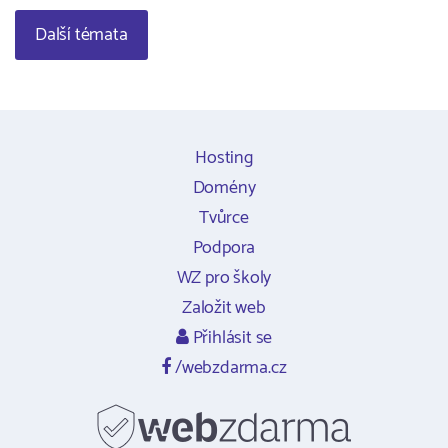
Další témata
Hosting
Domény
Tvůrce
Podpora
WZ pro školy
Založit web
Přihlásit se
/webzdarma.cz