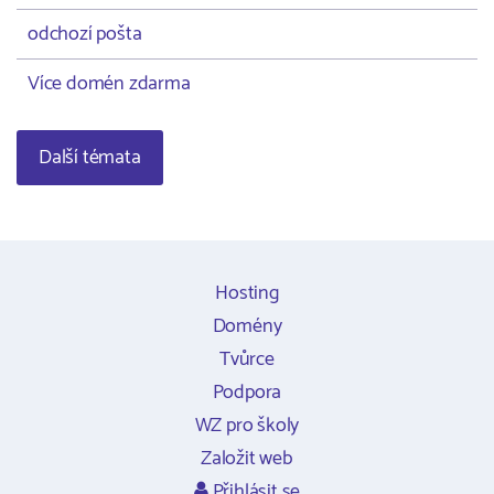
odchozí pošta
Více domén zdarma
Další témata
Hosting
Domény
Tvůrce
Podpora
WZ pro školy
Založit web
Přihlásit se