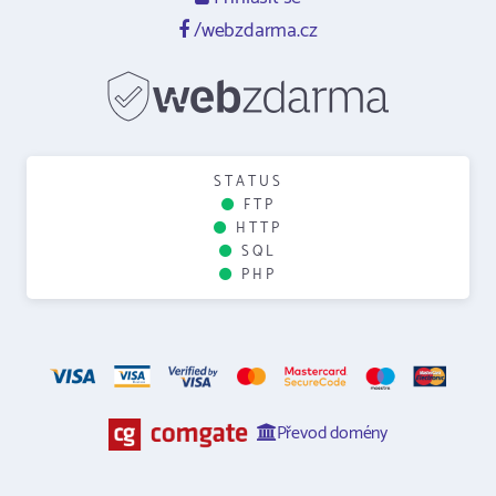
/webzdarma.cz
STATUS
FTP
HTTP
SQL
PHP
Převod domény