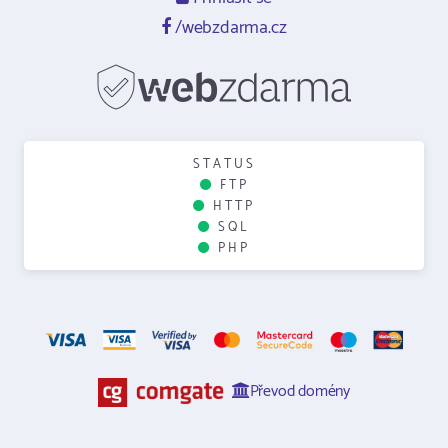
/webzdarma.cz
STATUS
FTP
HTTP
SQL
PHP
Převod domény