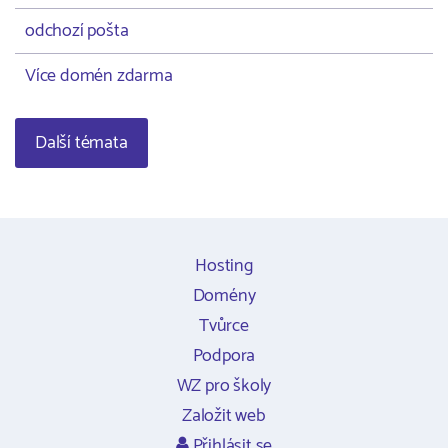
odchozí pošta
Více domén zdarma
Další témata
Hosting
Domény
Tvůrce
Podpora
WZ pro školy
Založit web
Přihlásit se