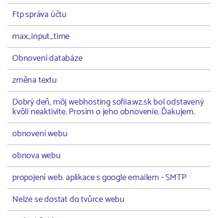
Ftp správa účtu
max_input_time
Obnovení databáze
změna textu
Dobrý deň, môj webhosting sofiia.wz.sk bol odstavený
kvôli neaktivite. Prosím o jeho obnovenie. Ďakujem.
obnovení webu
obnova webu
propojení web. aplikace s google emailem - SMTP
Nelze se dostat do tvůrce webu