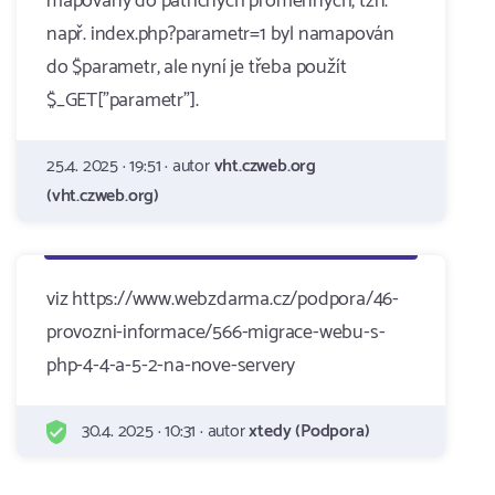
mapovány do patřičných proměnných, tzn.
např. index.php?parametr=1 byl namapován
do $parametr, ale nyní je třeba použít
$_GET["parametr"].
25.4. 2025 · 19:51 · autor
vht.czweb.org
(vht.czweb.org)
viz https://www.webzdarma.cz/podpora/46-
provozni-informace/566-migrace-webu-s-
php-4-4-a-5-2-na-nove-servery
30.4. 2025 · 10:31 · autor
xtedy (Podpora)