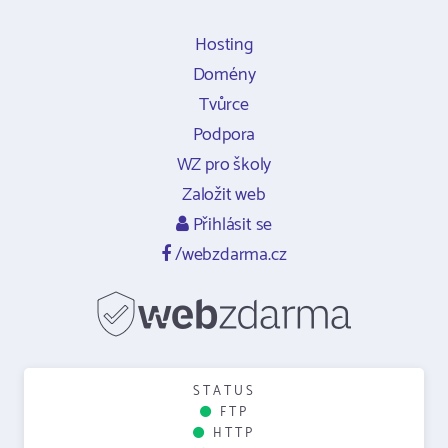
Hosting
Domény
Tvůrce
Podpora
WZ pro školy
Založit web
Přihlásit se
/webzdarma.cz
STATUS
FTP
HTTP