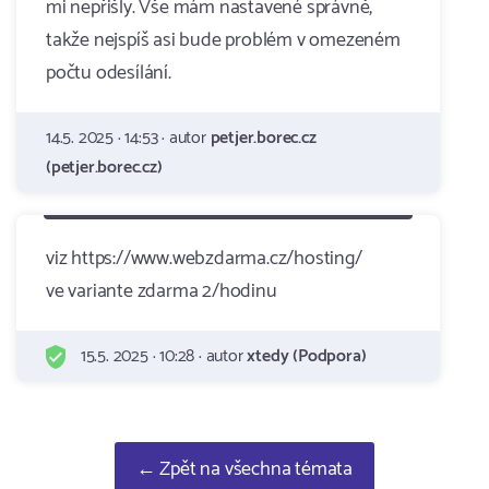
mi nepřišly. Vše mám nastavené správně,
takže nejspíš asi bude problém v omezeném
počtu odesílání.
14.5. 2025 · 14:53 · autor
petjer.borec.cz
(petjer.borec.cz)
viz https://www.webzdarma.cz/hosting/
ve variante zdarma 2/hodinu
15.5. 2025 · 10:28 · autor
xtedy (Podpora)
← Zpět na všechna témata