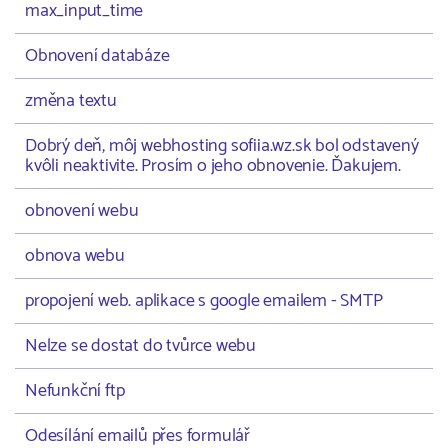
max_input_time
Obnovení databáze
změna textu
Dobrý deň, môj webhosting sofiia.wz.sk bol odstavený
kvôli neaktivite. Prosím o jeho obnovenie. Ďakujem.
obnovení webu
obnova webu
propojení web. aplikace s google emailem - SMTP
Nelze se dostat do tvůrce webu
Nefunkční ftp
Odesílání emailů přes formulář