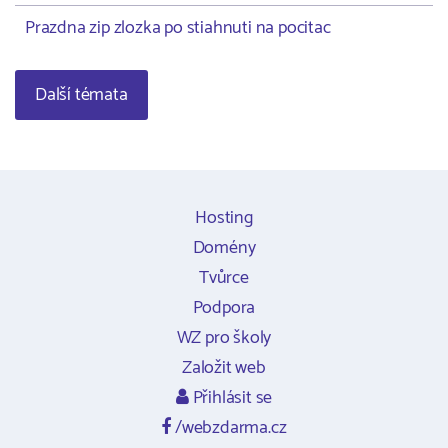
Prazdna zip zlozka po stiahnuti na pocitac
Další témata
Hosting
Domény
Tvůrce
Podpora
WZ pro školy
Založit web
Přihlásit se
/webzdarma.cz