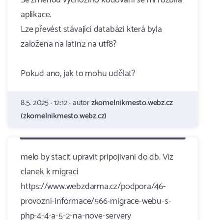
Se změnou výchozího kódování se mi rozbila
aplikace.
Lze převést stávající databázi která byla
založena na latin2 na utf8?
Pokud ano, jak to mohu udělat?
8.5. 2025 · 12:12 · autor
zkomelnikmesto.webz.cz
(zkomelnikmesto.webz.cz)
melo by stacit upravit pripojivani do db. Viz
clanek k migraci
https://www.webzdarma.cz/podpora/46-
provozni-informace/566-migrace-webu-s-
php-4-4-a-5-2-na-nove-servery