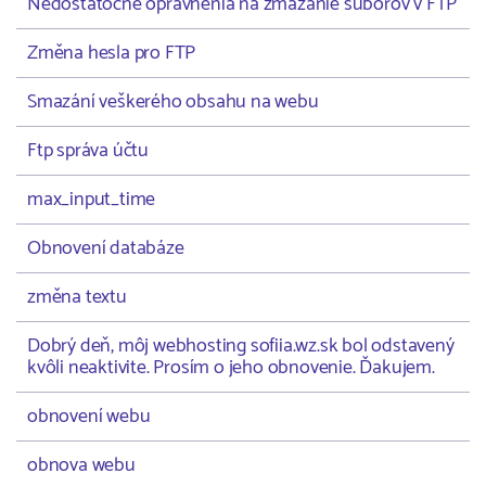
Nedostatočné oprávnenia na zmazanie súborov v FTP
Změna hesla pro FTP
Smazání veškerého obsahu na webu
Ftp správa účtu
max_input_time
Obnovení databáze
změna textu
Dobrý deň, môj webhosting sofiia.wz.sk bol odstavený
kvôli neaktivite. Prosím o jeho obnovenie. Ďakujem.
obnovení webu
obnova webu